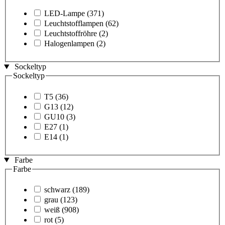
LED-Lampe
(371)
Leuchtstofflampen
(62)
Leuchtstoffröhre
(2)
Halogenlampen
(2)
Sockeltyp
Sockeltyp
T5
(36)
G13
(12)
GU10
(3)
E27
(1)
E14
(1)
Farbe
Farbe
schwarz
(189)
grau
(123)
weiß
(908)
rot
(5)