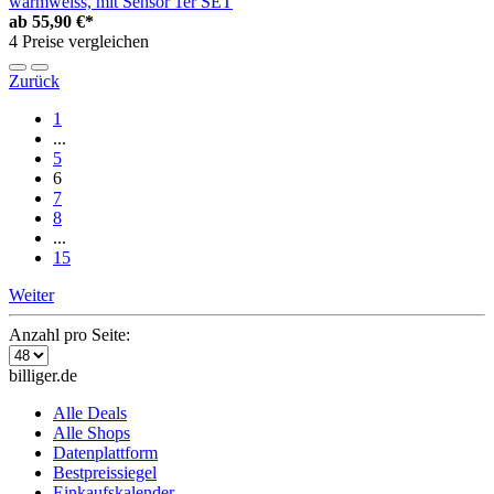
warmweiss, mit Sensor 1er SET
ab
55,90 €*
4 Preise vergleichen
Zurück
1
...
5
6
7
8
...
15
Weiter
Anzahl pro Seite:
billiger.de
Alle Deals
Alle Shops
Datenplattform
Bestpreissiegel
Einkaufskalender