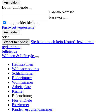
Anmelden
Login billiger.de
E-Mail-Adresse
Passwort
angemeldet bleiben
Passwort vergessen?
Anmelden
oder
Sie haben noch kein Konto? Jetzt direkt
Weiter mit Apple
registrieren.
billiger.de
Wohnen & Lifestyle
Heimtextilien
Wohnaccessoires
Schlafzimmer
Badezimmer
Wohnzimmer
Arbeitsplatz
Küche
Beleuchtung
Flur & Diele
Esszimmer
Kinder- & Jugendzimmer