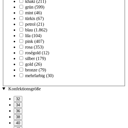
khaki
(211)
grün
(599)
mint
(46)
türkis
(67)
petrol
(21)
blau
(1.862)
lila
(104)
pink
(407)
rosa
(353)
roségold
(12)
silber
(179)
gold
(26)
bronze
(79)
mehrfarbig
(30)
Konfektionsgröße
32
34
36
38
40