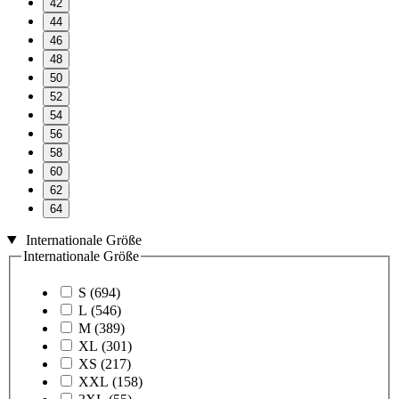
42
44
46
48
50
52
54
56
58
60
62
64
Internationale Größe
Internationale Größe
S
(694)
L
(546)
M
(389)
XL
(301)
XS
(217)
XXL
(158)