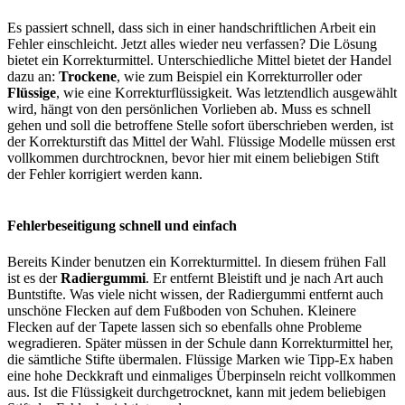
Es passiert schnell, dass sich in einer handschriftlichen Arbeit ein
Fehler einschleicht. Jetzt alles wieder neu verfassen? Die Lösung
bietet ein Korrekturmittel. Unterschiedliche Mittel bietet der Handel
dazu an:
Trockene
, wie zum Beispiel ein Korrekturroller oder
Flüssige
, wie eine Korrekturflüssigkeit. Was letztendlich ausgewählt
wird, hängt von den persönlichen Vorlieben ab. Muss es schnell
gehen und soll die betroffene Stelle sofort überschrieben werden, ist
der Korrekturstift das Mittel der Wahl. Flüssige Modelle müssen erst
vollkommen durchtrocknen, bevor hier mit einem beliebigen Stift
der Fehler korrigiert werden kann.
Fehlerbeseitigung schnell und einfach
Bereits Kinder benutzen ein Korrekturmittel. In diesem frühen Fall
ist es der
Radiergummi
. Er entfernt Bleistift und je nach Art auch
Buntstifte. Was viele nicht wissen, der Radiergummi entfernt auch
unschöne Flecken auf dem Fußboden von Schuhen. Kleinere
Flecken auf der Tapete lassen sich so ebenfalls ohne Probleme
wegradieren. Später müssen in der Schule dann Korrekturmittel her,
die sämtliche Stifte übermalen. Flüssige Marken wie Tipp-Ex haben
eine hohe Deckkraft und einmaliges Überpinseln reicht vollkommen
aus. Ist die Flüssigkeit durchgetrocknet, kann mit jedem beliebigen