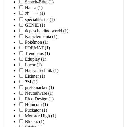
Scotch-Brite
(1)
Hansa
(1)
オート
(1)
spécialités t.a
(1)
GENIE
(1)
depesche dino world
(1)
Karactermania
(1)
Pokémon
(1)
FORMAT
(1)
Trendhaus
(1)
Eduplay
(1)
Lacor
(1)
Hansa-Technik
(1)
Eichner
(1)
3M
(1)
preisknacker
(1)
Neutralware
(1)
Rico Design
(1)
Homcom
(1)
Puckator
(1)
Monster High
(1)
Blockx
(1)