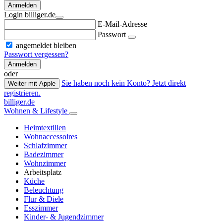
Anmelden
Login billiger.de
E-Mail-Adresse
Passwort
angemeldet bleiben
Passwort vergessen?
Anmelden
oder
Sie haben noch kein Konto? Jetzt direkt
Weiter mit Apple
registrieren.
billiger.de
Wohnen & Lifestyle
Heimtextilien
Wohnaccessoires
Schlafzimmer
Badezimmer
Wohnzimmer
Arbeitsplatz
Küche
Beleuchtung
Flur & Diele
Esszimmer
Kinder- & Jugendzimmer