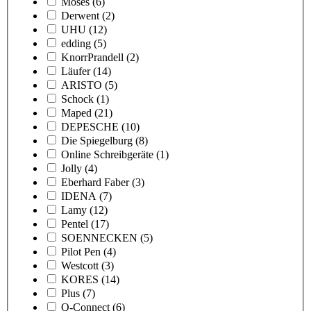
Moses
(6)
Derwent
(2)
UHU
(12)
edding
(5)
KnorrPrandell
(2)
Läufer
(14)
ARISTO
(5)
Schock
(1)
Maped
(21)
DEPESCHE
(10)
Die Spiegelburg
(8)
Online Schreibgeräte
(1)
Jolly
(4)
Eberhard Faber
(3)
IDENA
(7)
Lamy
(12)
Pentel
(17)
SOENNECKEN
(5)
Pilot Pen
(4)
Westcott
(3)
KORES
(14)
Plus
(7)
Q-Connect
(6)