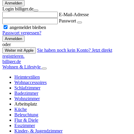
Anmelden
Login billiger.de
E-Mail-Adresse
Passwort
angemeldet bleiben
Passwort vergessen?
Anmelden
oder
Sie haben noch kein Konto? Jetzt direkt
Weiter mit Apple
registrieren.
billiger.de
Wohnen & Lifestyle
Heimtextilien
Wohnaccessoires
Schlafzimmer
Badezimmer
Wohnzimmer
Arbeitsplatz
Küche
Beleuchtung
Flur & Diele
Esszimmer
Kinder- & Jugendzimmer