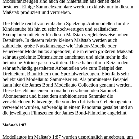
Modellfahrzeugen sind auch die Materialien aus denen diese
bestehen. Einige Sammelexemplare werden exklusiv nur in diesem
Maßstab produziert und vertrieben.
Die Palette reicht von einfachen Spielzeug-Automodellen für die
Kinderstube bis hin zu sehr hochwertigen und realistischen
Exemplaren mit einer für diesen Maßstab vergleichsweise hohen
Detailtiefe. In diesem relativ kleinen Maßstab werden auch
zahlreiche große Nutzfahrzeuge wie Traktor-Modelle oder
Feuerwehr Modellautos angeboten, die in einem größeren Maßstab
sehr ausgedehnte Dimensionen annehmen und nicht mehr in die
heimische Vitrine passen würden. Diese haben ihren Reiz in den
sehr aufwändig gestalteten Anbauteilen wie zum Beispiel den
Drehleitern, Blaulichtern und Spezialwerkzeugen. Ebenfalls sehr
beliebt sind Modellauto-Sammelserien. Als prominentes Beispiel
kann hier die James Bond Modellauto Collection genannt werden.
Diese besteht aus einem monatlich erscheinenden Sammel-
Abonnement und bietet dem ambitionierten Sammler die
verschiedenen Fahrzeuge, die von dem britischen Geheimagenten
verwendet wurden, aufwendig in einem Panorama gestaltet und an
die jeweiligen Filmszenen der James Bond-Filmreihe angelehnt.
Maßstab 1:87
Modellautos im Maßstab 1:87 wurden ursprünglich angeboten, um