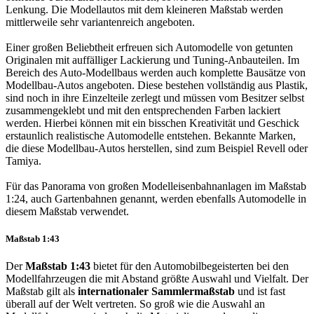
Lenkung. Die Modellautos mit dem kleineren Maßstab werden
mittlerweile sehr variantenreich angeboten.
Einer großen Beliebtheit erfreuen sich Automodelle von getunten
Originalen mit auffälliger Lackierung und Tuning-Anbauteilen. Im
Bereich des Auto-Modellbaus werden auch komplette Bausätze von
Modellbau-Autos angeboten. Diese bestehen vollständig aus Plastik,
sind noch in ihre Einzelteile zerlegt und müssen vom Besitzer selbst
zusammengeklebt und mit den entsprechenden Farben lackiert
werden. Hierbei können mit ein bisschen Kreativität und Geschick
erstaunlich realistische Automodelle entstehen. Bekannte Marken,
die diese Modellbau-Autos herstellen, sind zum Beispiel Revell oder
Tamiya.
Für das Panorama von großen Modelleisenbahnanlagen im Maßstab
1:24, auch Gartenbahnen genannt, werden ebenfalls Automodelle in
diesem Maßstab verwendet.
Maßstab 1:43
Der
Maßstab 1:43
bietet für den Automobilbegeisterten bei den
Modellfahrzeugen die mit Abstand größte Auswahl und Vielfalt. Der
Maßstab gilt als
internationaler Sammlermaßstab
und ist fast
überall auf der Welt vertreten. So groß wie die Auswahl an