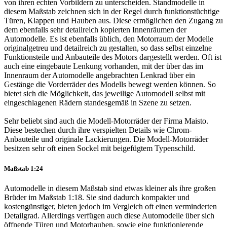
von ihren echten Vorbildern zu unterscheiden. Standmodelle in
diesem Maßstab zeichnen sich in der Regel durch funktionstüchtige
Türen, Klappen und Hauben aus. Diese ermöglichen den Zugang zu
dem ebenfalls sehr detailreich kopierten Innenräumen der
Automodelle. Es ist ebenfalls üblich, den Motorraum der Modelle
originalgetreu und detailreich zu gestalten, so dass selbst einzelne
Funktionsteile und Anbauteile des Motors dargestellt werden. Oft ist
auch eine eingebaute Lenkung vorhanden, mit der über das im
Innenraum der Automodelle angebrachten Lenkrad über ein
Gestänge die Vorderräder des Modells bewegt werden können. So
bietet sich die Möglichkeit, das jeweilige Automodell selbst mit
eingeschlagenen Rädern standesgemäß in Szene zu setzen.
Sehr beliebt sind auch die Modell-Motorräder der Firma Maisto.
Diese bestechen durch ihre verspielten Details wie Chrom-
Anbauteile und originale Lackierungen. Die Modell-Motorräder
besitzen sehr oft einen Sockel mit beigefügtem Typenschild.
Maßstab 1:24
Automodelle in diesem Maßstab sind etwas kleiner als ihre großen
Brüder im Maßstab 1:18. Sie sind dadurch kompakter und
kostengünstiger, bieten jedoch im Vergleich oft einen verminderten
Detailgrad. Allerdings verfügen auch diese Automodelle über sich
öffnende Türen und Motorhauben, sowie eine funktionierende