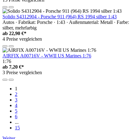
Solido S4312904 - Porsche 911 (964) RS 1994 silber 1:43
Autos · Fabrikat: Porsche · 1:43 · Außenmaterial: Metall · Farbe:
silber, mehrfarbig
ab
22,90 €*
4 Preise vergleichen
AIRFIX A00716V - WWII US Marines 1:76
1:76
ab
7,20 €*
3 Preise vergleichen
1
2
3
4
5
6
...
15
Weiter