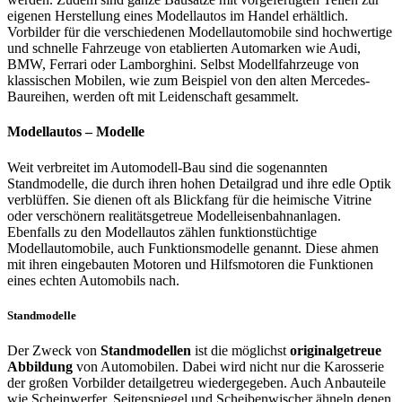
eigenen Herstellung eines Modellautos im Handel erhältlich.
Vorbilder für die verschiedenen Modellautomobile sind hochwertige
und schnelle Fahrzeuge von etablierten Automarken wie Audi,
BMW, Ferrari oder Lamborghini. Selbst Modellfahrzeuge von
klassischen Mobilen, wie zum Beispiel von den alten Mercedes-
Baureihen, werden oft mit Leidenschaft gesammelt.
Modellautos – Modelle
Weit verbreitet im Automodell-Bau sind die sogenannten
Standmodelle, die durch ihren hohen Detailgrad und ihre edle Optik
verblüffen. Sie dienen oft als Blickfang für die heimische Vitrine
oder verschönern realitätsgetreue Modelleisenbahnanlagen.
Ebenfalls zu den Modellautos zählen funktionstüchtige
Modellautomobile, auch Funktionsmodelle genannt. Diese ahmen
mit ihren eingebauten Motoren und Hilfsmotoren die Funktionen
eines echten Automobils nach.
Standmodelle
Der Zweck von
Standmodellen
ist die möglichst
originalgetreue
Abbildung
von Automobilen. Dabei wird nicht nur die Karosserie
der großen Vorbilder detailgetreu wiedergegeben. Auch Anbauteile
wie Scheinwerfer, Seitenspiegel und Scheibenwischer ähneln denen