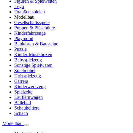
Figuren & Spielwelten
Lego
Draußen spielen
Modellbau
Gesellschaftsspiele
Puppen & Plüschtiere
Kinderfahrzeuge
Playmobil
Baukästen & Bausteine
Puzzle
Kinder-Musikboxen
Babyspielzeug
Sonstige Spielwaren
Spielmöbel
Holzspielzeug
Carrera
Kinderwerkzeug
Spielzelte
Lauflernwagen
Bällebad
Schaukeltiere
Schach
Modellbau