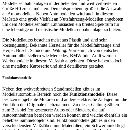
Modelleisenbahnanlagen in der beliebten und weit verbreiteten
Größe H0 zu schmücken. Dementsprechend groß ist die Auswahl
an Automodellen. Neben Automodellen wird auch in diesem
Maßstab eine große Vielfalt an Nutzfahrzeug-Modellen angeboten,
um dem Modelleisenbahn-Enthusiasten ein breites Spektrum für
eine lebendige und realistische Modelleisenbahnanlage zu bieten.
Die Modellautos bestehen meist aus Plastik und sind sehr
kostengünstig. Bekannte Hersteller für die Modellfahrzeuge sind
Herpa, Busch, Schuco und Wiking. Vornehmlich von deutschen
Automobilherstellern wie Mercedes, BMW oder Audi werden
Werbemodelle in diesem Maßstab angeboten. Diese haben jedoch
eine metallene Karosserie und sind detaillierter gestaltet.
Funktionsmodelle
Neben den weitverbreiteten Standmodellen gibt es im
Modellautomobile-Bereich noch die
Funktionsmodelle
. Diese
besitzen eingebaute Motoren und andere elektrische Anlagen um die
Funktion der Originale nachzuahmen. Zu dieser Gattung zählen
zum Beispiel ferngesteuerte Autos oder Slotcars, die auf
Autorennbahnen betrieben werden können und welche ebenfalls ein
beliebtes Sammelobjekt sind. Funktionsmodelle gibt es in den
verschiedensten Maßstäben und Materialien, ein Schwerpunkt liegt