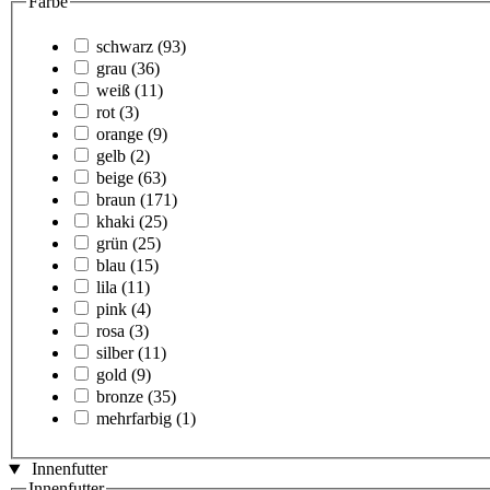
Farbe
schwarz
(93)
grau
(36)
weiß
(11)
rot
(3)
orange
(9)
gelb
(2)
beige
(63)
braun
(171)
khaki
(25)
grün
(25)
blau
(15)
lila
(11)
pink
(4)
rosa
(3)
silber
(11)
gold
(9)
bronze
(35)
mehrfarbig
(1)
Innenfutter
Innenfutter