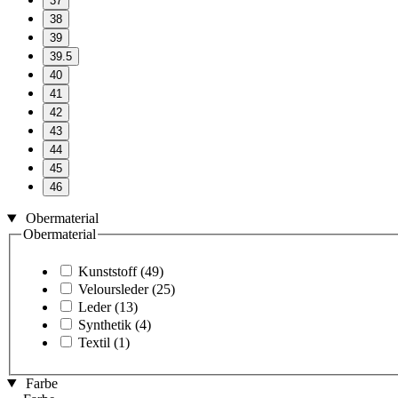
37
38
39
39.5
40
41
42
43
44
45
46
Obermaterial
Obermaterial
Kunststoff
(49)
Veloursleder
(25)
Leder
(13)
Synthetik
(4)
Textil
(1)
Farbe