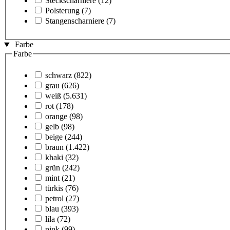
Steckscharniere
(12)
Polsterung
(7)
Stangenscharniere
(7)
Farbe
Farbe
schwarz
(822)
grau
(626)
weiß
(5.631)
rot
(178)
orange
(98)
gelb
(98)
beige
(244)
braun
(1.422)
khaki
(32)
grün
(242)
mint
(21)
türkis
(76)
petrol
(27)
blau
(393)
lila
(72)
pink
(99)