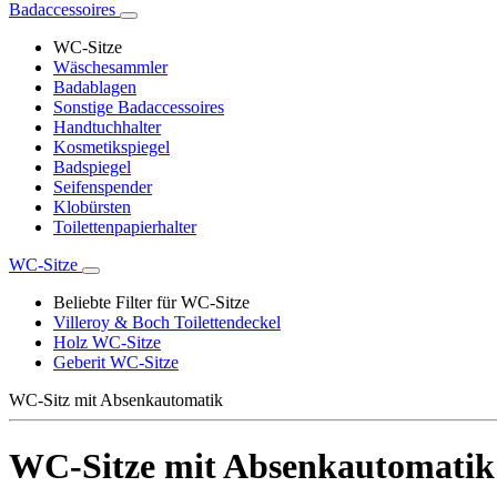
Badaccessoires
WC-Sitze
Wäschesammler
Badablagen
Sonstige Badaccessoires
Handtuchhalter
Kosmetikspiegel
Badspiegel
Seifenspender
Klobürsten
Toilettenpapierhalter
WC-Sitze
Beliebte Filter für WC-Sitze
Villeroy & Boch Toilettendeckel
Holz WC-Sitze
Geberit WC-Sitze
WC-Sitz mit Absenkautomatik
WC-Sitze mit Absenkautomatik