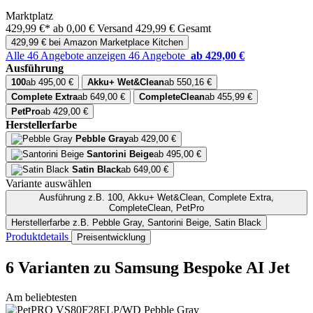
Marktplatz
429,99 €*
ab 0,00 € Versand
429,99 € Gesamt
429,99 € bei Amazon Marketplace Kitchen
Alle 46 Angebote anzeigen
46 Angebote
ab 429,00 €
Ausführung
100
ab 495,00 €
Akku+ Wet&Clean
ab 550,16 €
Complete Extra
ab 649,00 €
CompleteClean
ab 455,99 €
PetPro
ab 429,00 €
Herstellerfarbe
Pebble Gray
ab 429,00 €
Santorini Beige
ab 495,00 €
Satin Black
ab 649,00 €
Variante auswählen
Ausführung
z.B. 100, Akku+ Wet&Clean, Complete Extra,
CompleteClean, PetPro
Herstellerfarbe
z.B. Pebble Gray, Santorini Beige, Satin Black
Produktdetails
Preisentwicklung
6 Varianten
zu Samsung Bespoke AI Jet
Am beliebtesten