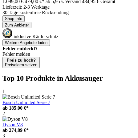
1.099,00 €
479,00 €*
ab 5,95 € Versand
484,95 € Gesamt
Lieferzeit: 2-3 Werktage
30 Tage kostenfreie Rücksendung
Shop-Info
Zum Anbieter
inklusive Käuferschutz
Weitere Angebote laden
Fehler entdeckt?
Fehler melden
Preis zu hoch?
Preisalarm setzen
Top 10 Produkte
in Akkusauger
1
Bosch Unlimited Serie 7
ab
185,00 €*
2
Dyson V8
ab
274,89 €*
3