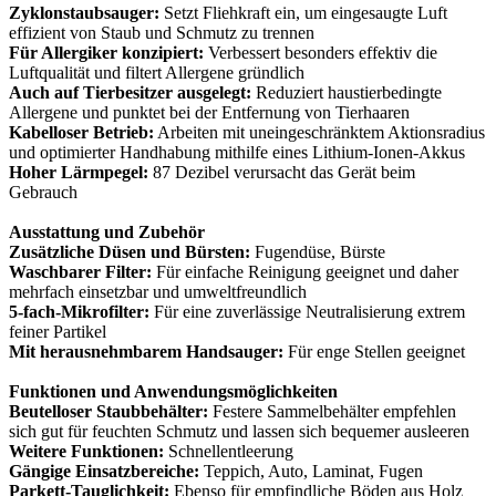
Zyklonstaubsauger:
Setzt Fliehkraft ein, um eingesaugte Luft
effizient von Staub und Schmutz zu trennen
Für Allergiker konzipiert:
Verbessert besonders effektiv die
Luftqualität und filtert Allergene gründlich
Auch auf Tierbesitzer ausgelegt:
Reduziert haustierbedingte
Allergene und punktet bei der Entfernung von Tierhaaren
Kabelloser Betrieb:
Arbeiten mit uneingeschränktem Aktionsradius
und optimierter Handhabung mithilfe eines Lithium-Ionen-Akkus
Hoher Lärmpegel:
87 Dezibel verursacht das Gerät beim
Gebrauch
Ausstattung und Zubehör
Zusätzliche Düsen und Bürsten:
Fugendüse, Bürste
Waschbarer Filter:
Für einfache Reinigung geeignet und daher
mehrfach einsetzbar und umweltfreundlich
5-fach-Mikrofilter:
Für eine zuverlässige Neutralisierung extrem
feiner Partikel
Mit herausnehmbarem Handsauger:
Für enge Stellen geeignet
Funktionen und Anwendungsmöglichkeiten
Beutelloser Staubbehälter:
Festere Sammelbehälter empfehlen
sich gut für feuchten Schmutz und lassen sich bequemer ausleeren
Weitere Funktionen:
Schnellentleerung
Gängige Einsatzbereiche:
Teppich, Auto, Laminat, Fugen
Parkett-Tauglichkeit:
Ebenso für empfindliche Böden aus Holz