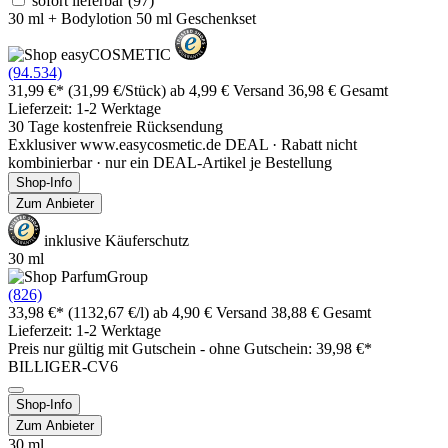
sofort lieferbar
(97)
30 ml + Bodylotion 50 ml Geschenkset
(94.534)
31,99 €*
(31,99 €/Stück)
ab 4,99 € Versand
36,98 € Gesamt
Lieferzeit: 1-2 Werktage
30 Tage kostenfreie Rücksendung
Exklusiver www.easycosmetic.de DEAL · Rabatt nicht
kombinierbar · nur ein DEAL-Artikel je Bestellung
Shop-Info
Zum Anbieter
inklusive Käuferschutz
30 ml
(826)
33,98 €*
(1132,67 €/l)
ab 4,90 € Versand
38,88 € Gesamt
Lieferzeit: 1-2 Werktage
Preis nur gültig mit
Gutschein -
ohne Gutschein: 39,98 €*
BILLIGER-CV6
Shop-Info
Zum Anbieter
30 ml