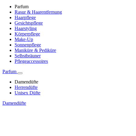
Parfum
Rasur & Haarentfernung
Haarpflege
Gesichtspflege
Haarstyling
Körperpflege
Make-Up
Sonnenpflege
Maniküre & Pediküre
Selbstbräuner
Pflegeaccessoires
Parfum
Damendüfte
Herrendüfte
Unisex Düfte
Damendüfte