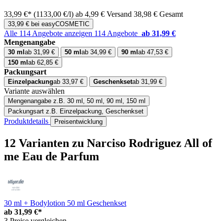
33,99 €*
(1133,00 €/l)
ab 4,99 € Versand
38,98 € Gesamt
33,99 € bei easyCOSMETIC
Alle 114 Angebote anzeigen
114 Angebote
ab 31,99 €
Mengenangabe
30 ml
ab 31,99 €
50 ml
ab 34,99 €
90 ml
ab 47,53 €
150 ml
ab 62,85 €
Packungsart
Einzelpackung
ab 33,97 €
Geschenkset
ab 31,99 €
Variante auswählen
Mengenangabe
z.B. 30 ml, 50 ml, 90 ml, 150 ml
Packungsart
z.B. Einzelpackung, Geschenkset
Produktdetails
Preisentwicklung
12 Varianten
zu Narciso Rodriguez All of
me Eau de Parfum
30 ml + Bodylotion 50 ml Geschenkset
ab
31,99 €*
3 Preise vergleichen