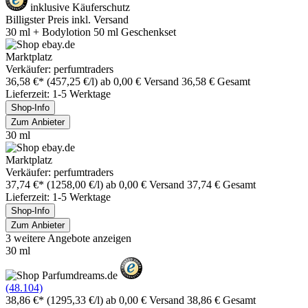
inklusive Käuferschutz
Billigster Preis inkl. Versand
30 ml + Bodylotion 50 ml Geschenkset
Marktplatz
Verkäufer: perfumtraders
36,58 €*
(457,25 €/l)
ab 0,00 € Versand
36,58 € Gesamt
Lieferzeit: 1-5 Werktage
Shop-Info
Zum Anbieter
30 ml
Marktplatz
Verkäufer: perfumtraders
37,74 €*
(1258,00 €/l)
ab 0,00 € Versand
37,74 € Gesamt
Lieferzeit: 1-5 Werktage
Shop-Info
Zum Anbieter
3 weitere Angebote anzeigen
30 ml
(48.104)
38,86 €*
(1295,33 €/l)
ab 0,00 € Versand
38,86 € Gesamt