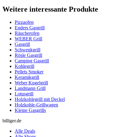
Weitere interessante Produkte
Pizzaofen
Enders Gasgrill
Räucherofen
WEBER Grill
Gasgrill
Schwenkgrill
Rösle Gasgrill
Camping Gasgrill
Kohlegrill
Pellets Smoker
Keramikgrill
Weber Kugelgrill
Landmann Grill
Lotusgrill
Holzkohlegrill mit Deckel
Holzkohle-Grillwagen
Kleine Gasgrills
billiger.de
Alle Deals
Alle Shops