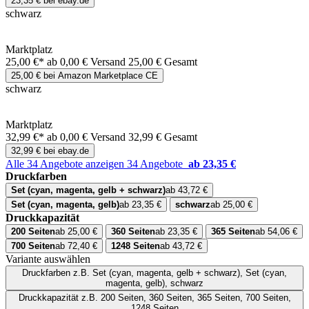
23,35 € bei ebay.de
schwarz
Marktplatz
25,00 €*
ab 0,00 € Versand
25,00 € Gesamt
25,00 € bei Amazon Marketplace CE
schwarz
Marktplatz
32,99 €*
ab 0,00 € Versand
32,99 € Gesamt
32,99 € bei ebay.de
Alle 34 Angebote anzeigen
34 Angebote
ab 23,35 €
Druckfarben
Set (cyan, magenta, gelb + schwarz)
ab 43,72 €
Set (cyan, magenta, gelb)
ab 23,35 €
schwarz
ab 25,00 €
Druckkapazität
200 Seiten
ab 25,00 €
360 Seiten
ab 23,35 €
365 Seiten
ab 54,06 €
700 Seiten
ab 72,40 €
1248 Seiten
ab 43,72 €
Variante auswählen
Druckfarben
z.B. Set (cyan, magenta, gelb + schwarz), Set (cyan,
magenta, gelb), schwarz
Druckkapazität
z.B. 200 Seiten, 360 Seiten, 365 Seiten, 700 Seiten,
1248 Seiten