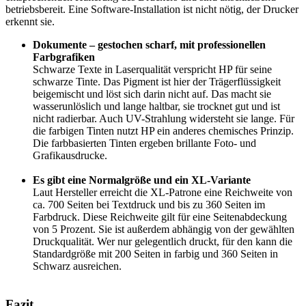
betriebsbereit. Eine Software-Installation ist nicht nötig, der Drucker
erkennt sie.
Dokumente – gestochen scharf, mit professionellen
Farbgrafiken
Schwarze Texte in Laserqualität verspricht HP für seine
schwarze Tinte. Das Pigment ist hier der Trägerflüssigkeit
beigemischt und löst sich darin nicht auf. Das macht sie
wasserunlöslich und lange haltbar, sie trocknet gut und ist
nicht radierbar. Auch UV-Strahlung widersteht sie lange. Für
die farbigen Tinten nutzt HP ein anderes chemisches Prinzip.
Die farbbasierten Tinten ergeben brillante Foto- und
Grafikausdrucke.
Es gibt eine Normalgröße und ein XL-Variante
Laut Hersteller erreicht die XL-Patrone eine Reichweite von
ca. 700 Seiten bei Textdruck und bis zu 360 Seiten im
Farbdruck. Diese Reichweite gilt für eine Seitenabdeckung
von 5 Prozent. Sie ist außerdem abhängig von der gewählten
Druckqualität. Wer nur gelegentlich druckt, für den kann die
Standardgröße mit 200 Seiten in farbig und 360 Seiten in
Schwarz ausreichen.
Fazit