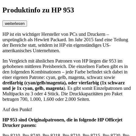
Produktinfo
zu HP 953
weiterlesen
HP ist ein wichtiger Hersteller von PCs und Druckern –
ursprünglich als Hewlett Packard. Im Jahr 2015 fand eine Teilung
der Bereiche statt, seitdem ist HP ein eigenständiges US-
amerikanisches Unternehmen.
Im Vergleich mit ähnlichen Patronen von HP liegen die 953 im
gehobenen mittleren Preisbereich. Die einzelnen Farben gibt es in
den folgenden Kombinationen – jede Farbe befindet sich dabei in
einer eigenen Patrone: cyan, gelb, magenta, schwarz sowie
dreifarbig (cyan/gelb/magenta),
oder
vierfarbig (1x schwarz
und je 1x cyan, gelb, magenta
). Es gibt somit Einzelpatronen und
Multipacks zu 3 oder 4 Stück. Die Druckkapazitäten pro Paket
betragen 700, 1.000, 1.600 oder 2.000 Seiten.
Auf den Punkt!
HP 953 sind Originalpatronen, die in folgende HP Officejet
Drucker passen:
Pro 8210, Pro 8740, Pro 8218, Pro 8710, Pro 8715, Pro 8720, Pro