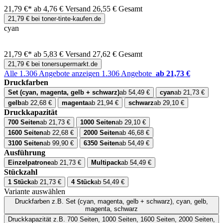
21,79 €*
ab 4,76 € Versand
26,55 € Gesamt
21,79 € bei toner-tinte-kaufen.de
cyan
21,79 €*
ab 5,83 € Versand
27,62 € Gesamt
21,79 € bei tonersupermarkt.de
Alle 1.306 Angebote anzeigen
1.306 Angebote
ab 21,73 €
Druckfarben
Set (cyan, magenta, gelb + schwarz)
ab 54,49 €
cyan
ab 21,73 €
gelb
ab 22,68 €
magenta
ab 21,94 €
schwarz
ab 29,10 €
Druckkapazität
700 Seiten
ab 21,73 €
1000 Seiten
ab 29,10 €
1600 Seiten
ab 22,68 €
2000 Seiten
ab 46,68 €
3100 Seiten
ab 99,90 €
6350 Seiten
ab 54,49 €
Ausführung
Einzelpatrone
ab 21,73 €
Multipack
ab 54,49 €
Stückzahl
1 Stück
ab 21,73 €
4 Stück
ab 54,49 €
Variante auswählen
Druckfarben
z.B. Set (cyan, magenta, gelb + schwarz), cyan, gelb,
magenta, schwarz
Druckkapazität
z.B. 700 Seiten, 1000 Seiten, 1600 Seiten, 2000 Seiten,