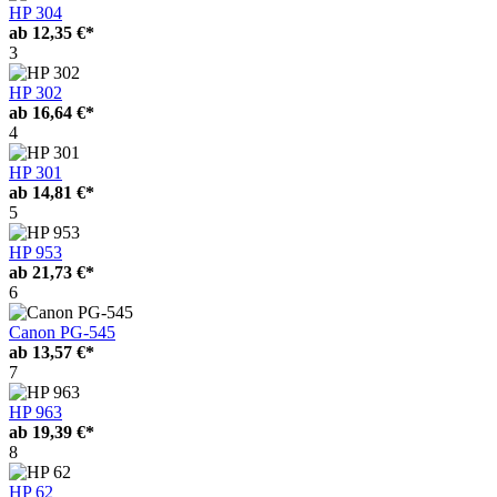
HP 304
ab
12,35 €*
3
HP 302
ab
16,64 €*
4
HP 301
ab
14,81 €*
5
HP 953
ab
21,73 €*
6
Canon PG-545
ab
13,57 €*
7
HP 963
ab
19,39 €*
8
HP 62