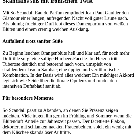
Skandalös süß mit ironischem Twist
Mit So Scandal! Eau de Parfum empfindet Jean Paul Gaultier den
Glamour einer langen, aufregenden Nacht voll guter Laune nach.
Als blumig fruchtiger Duft lebt dieses Damenparfum von weißen
Blüten und einem cremig weichen Ausklang.
Auffallend trotz sanfter Süße
Zu Beginn leuchtet Orangenblüte hell und klar auf, für noch mehr
Duftfülle sorgt eine saftige Himbeer-Facette. Im Herzen tritt
Tuberose deutlich und betörend nach vorn, umspielt von
strahlendem Jasmin Sambac; eine üppige und verführerische
Kombination. In der Basis wird alles weicher: Ein milchiger Akkord
legt sich wie Seide über die florale Opulenz und rundet den
intensiven Duftablauf sanft ab.
Für besondere Momente
So Scandal! passt zu Abenden, an denen Sie Präsenz zeigen
möchten. Viele tragen ihn gern im Frühling und Sommer, wenn die
Blütenduft-Anteile zur Jahreszeit passen. Der facettierte Flakon,
dekoriert mit schlanken nackten Frauenbeinen, spielt ein wenig mit
dem Klischee skandalöser Auftritte.