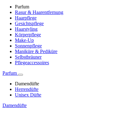
Parfum
Rasur & Haarentfernung
Haarpflege
Gesichtspflege
Haarstyling
Körperpflege
Make-Up
Sonnenpflege
Maniküre & Pediküre
Selbstbräuner
Pflegeaccessoires
Parfum
Damendüfte
Herrendüfte
Unisex Düfte
Damendüfte