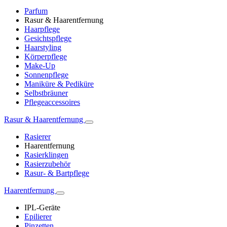
Parfum
Rasur & Haarentfernung
Haarpflege
Gesichtspflege
Haarstyling
Körperpflege
Make-Up
Sonnenpflege
Maniküre & Pediküre
Selbstbräuner
Pflegeaccessoires
Rasur & Haarentfernung
Rasierer
Haarentfernung
Rasierklingen
Rasierzubehör
Rasur- & Bartpflege
Haarentfernung
IPL-Geräte
Epilierer
Pinzetten