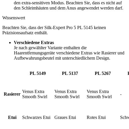
den extra-sensitiven Modus. Beachten Sie, dass es nicht auf
den Schleimhäuten und dem Anus angewendet werden darf.
Wissenswert
Beachten Sie, dass der Silk-Expert Pro 5 PL 5145 keinen
Präzisionsaufsatz enthält.
Verschiedene Extras
Je nach gewählter Variante enthalten die
Haarentfernungsgeräte verschiedene Extras wie Rasierer und
Aufbewahrungsbeutel mit unterschiedlichem Design.
PL 5149
PL 5137
PL 5267
Venus Extra
Venus Extra
Venus Extra
Rasierer
-
Smooth Swirl
Smooth Swirl
Smooth Swirl
Etui
Schwarzes Etui
Graues Etui
Rotes Etui
Schw