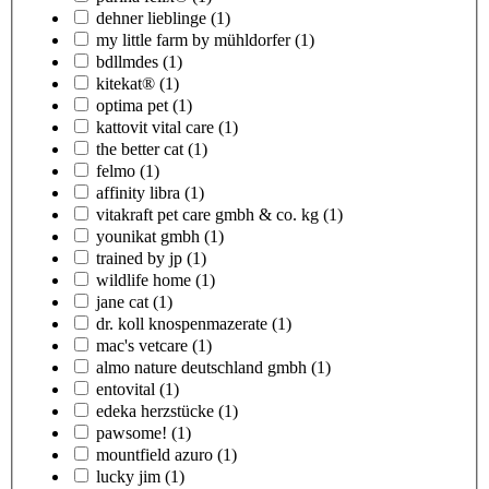
dehner lieblinge
(1)
my little farm by mühldorfer
(1)
bdllmdes
(1)
kitekat®
(1)
optima pet
(1)
kattovit vital care
(1)
the better cat
(1)
felmo
(1)
affinity libra
(1)
vitakraft pet care gmbh & co. kg
(1)
younikat gmbh
(1)
trained by jp
(1)
wildlife home
(1)
jane cat
(1)
dr. koll knospenmazerate
(1)
mac's vetcare
(1)
almo nature deutschland gmbh
(1)
entovital
(1)
edeka herzstücke
(1)
pawsome!
(1)
mountfield azuro
(1)
lucky jim
(1)