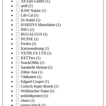
All Ears GmbH
(1)
arelf
(1)
RAW Nature
(1)
Life Cat
(1)
Dr Seidel
(1)
HARDYS Manufaktur
(1)
Hill ́s
(1)
BUGALUGS
(1)
HUSSE
(1)
Fredos
(1)
Katzennahrung
(1)
VETPLUS LTD
(1)
KETTtex
(1)
SnackOMio
(1)
Sanabelle Heimat
(1)
Zühre Ana
(1)
Vildkatten
(1)
Edgard Cooper
(1)
Certech-Super Benek
(1)
Wolfsbacher Natur
(1)
polish&protect
(1)
churu
(1)
purina felix®
(1)