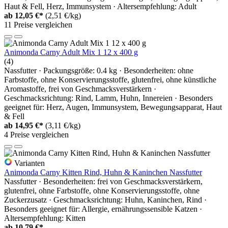
Haut & Fell, Herz, Immunsystem · Altersempfehlung: Adult
ab
12,05 €*
(2,51 €/kg)
11 Preise vergleichen
Animonda Carny Adult Mix 1 12 x 400 g
(4)
Nassfutter · Packungsgröße: 0.4 kg · Besonderheiten: ohne
Farbstoffe, ohne Konservierungsstoffe, glutenfrei, ohne künstliche
Aromastoffe, frei von Geschmacksverstärkern ·
Geschmacksrichtung: Rind, Lamm, Huhn, Innereien · Besonders
geeignet für: Herz, Augen, Immunsystem, Bewegungsapparat, Haut
& Fell
ab
14,95 €*
(3,11 €/kg)
4 Preise vergleichen
Varianten
Animonda Carny Kitten Rind, Huhn & Kaninchen Nassfutter
Nassfutter · Besonderheiten: frei von Geschmacksverstärkern,
glutenfrei, ohne Farbstoffe, ohne Konservierungsstoffe, ohne
Zuckerzusatz · Geschmacksrichtung: Huhn, Kaninchen, Rind ·
Besonders geeignet für: Allergie, ernährungssensible Katzen ·
Altersempfehlung: Kitten
ab
10,79 €*