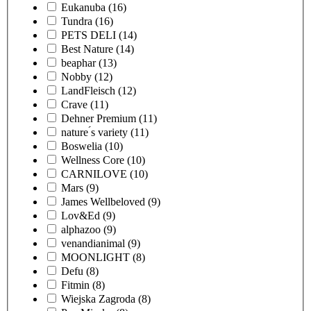
Eukanuba
(16)
Tundra
(16)
PETS DELI
(14)
Best Nature
(14)
beaphar
(13)
Nobby
(12)
LandFleisch
(12)
Crave
(11)
Dehner Premium
(11)
nature ́s variety
(11)
Boswelia
(10)
Wellness Core
(10)
CARNILOVE
(10)
Mars
(9)
James Wellbeloved
(9)
Lov&Ed
(9)
alphazoo
(9)
venandianimal
(9)
MOONLIGHT
(8)
Defu
(8)
Fitmin
(8)
Wiejska Zagroda
(8)