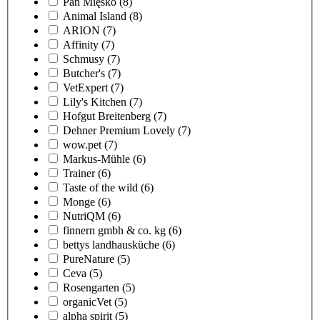
Pan Mięsko
(8)
Animal Island
(8)
ARION
(7)
Affinity
(7)
Schmusy
(7)
Butcher's
(7)
VetExpert
(7)
Lily's Kitchen
(7)
Hofgut Breitenberg
(7)
Dehner Premium Lovely
(7)
wow.pet
(7)
Markus-Mühle
(6)
Trainer
(6)
Taste of the wild
(6)
Monge
(6)
NutriQM
(6)
finnern gmbh & co. kg
(6)
bettys landhausküche
(6)
PureNature
(5)
Ceva
(5)
Rosengarten
(5)
organicVet
(5)
alpha spirit
(5)