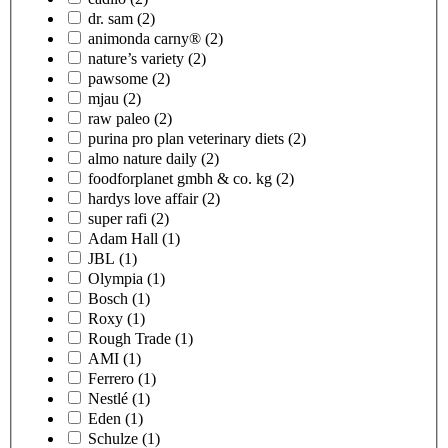
dr. sam
(2)
animonda carny®
(2)
nature’s variety
(2)
pawsome
(2)
mjau
(2)
raw paleo
(2)
purina pro plan veterinary diets
(2)
almo nature daily
(2)
foodforplanet gmbh & co. kg
(2)
hardys love affair
(2)
super rafi
(2)
Adam Hall
(1)
JBL
(1)
Olympia
(1)
Bosch
(1)
Roxy
(1)
Rough Trade
(1)
AMI
(1)
Ferrero
(1)
Nestlé
(1)
Eden
(1)
Schulze
(1)