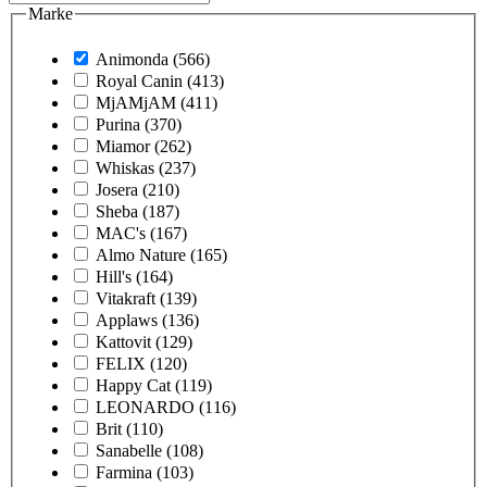
Marke
Animonda
(566)
Royal Canin
(413)
MjAMjAM
(411)
Purina
(370)
Miamor
(262)
Whiskas
(237)
Josera
(210)
Sheba
(187)
MAC's
(167)
Almo Nature
(165)
Hill's
(164)
Vitakraft
(139)
Applaws
(136)
Kattovit
(129)
FELIX
(120)
Happy Cat
(119)
LEONARDO
(116)
Brit
(110)
Sanabelle
(108)
Farmina
(103)