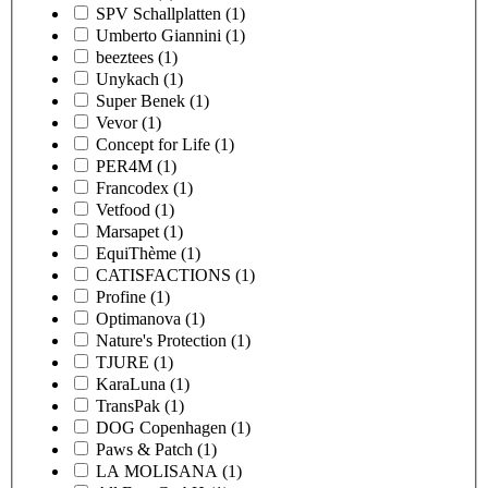
SPV Schallplatten
(1)
Umberto Giannini
(1)
beeztees
(1)
Unykach
(1)
Super Benek
(1)
Vevor
(1)
Concept for Life
(1)
PER4M
(1)
Francodex
(1)
Vetfood
(1)
Marsapet
(1)
EquiThème
(1)
CATISFACTIONS
(1)
Profine
(1)
Optimanova
(1)
Nature's Protection
(1)
TJURE
(1)
KaraLuna
(1)
TransPak
(1)
DOG Copenhagen
(1)
Paws & Patch
(1)
LA MOLISANA
(1)