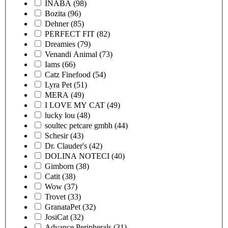
INABA
(98)
Bozita
(96)
Dehner
(85)
PERFECT FIT
(82)
Dreamies
(79)
Venandi Animal
(73)
Iams
(66)
Catz Finefood
(54)
Lyra Pet
(51)
MERA
(49)
I LOVE MY CAT
(49)
lucky lou
(48)
soultec petcare gmbh
(44)
Schesir
(43)
Dr. Clauder's
(42)
DOLINA NOTECI
(40)
Gimborn
(38)
Catit
(38)
Wow
(37)
Trovet
(33)
GranataPet
(32)
JosiCat
(32)
Advance Peripherals
(31)