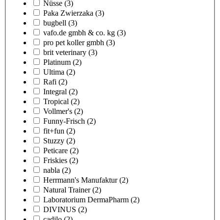
Nüsse
(3)
Paka Zwierzaka
(3)
bugbell
(3)
vafo.de gmbh & co. kg
(3)
pro pet koller gmbh
(3)
brit veterinary
(3)
Platinum
(2)
Ultima
(2)
Rafi
(2)
Integral
(2)
Tropical
(2)
Vollmer's
(2)
Funny-Frisch
(2)
fit+fun
(2)
Stuzzy
(2)
Peticare
(2)
Friskies
(2)
nabla
(2)
Herrmann's Manufaktur
(2)
Natural Trainer
(2)
Laboratorium DermaPharm
(2)
DIVINUS
(2)
cadilo
(2)