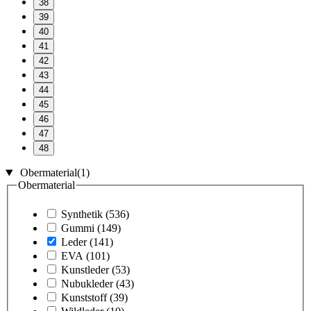
38
39
40
41
42
43
44
45
46
47
48
Obermaterial
(1)
Obermaterial
Synthetik
(536)
Gummi
(149)
Leder
(141)
EVA
(101)
Kunstleder
(53)
Nubukleder
(43)
Kunststoff
(39)