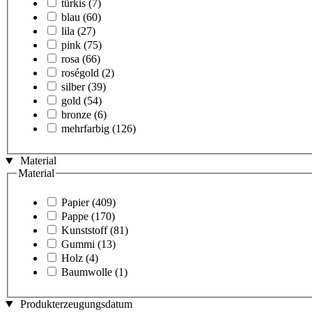
türkis
(7)
blau
(60)
lila
(27)
pink
(75)
rosa
(66)
roségold
(2)
silber
(39)
gold
(54)
bronze
(6)
mehrfarbig
(126)
Material
Material
Papier
(409)
Pappe
(170)
Kunststoff
(81)
Gummi
(13)
Holz
(4)
Baumwolle
(1)
Produkterzeugungsdatum