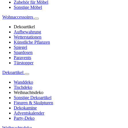
Zubehör für Möbel
Sonstige Möbel
Wohnaccessoires
Dekoartikel
Aufbewahrung
Wetterstationen
Künstliche Pflanzen
Spiegel
Spardosen
Paravents
Türstopper
Dekoartikel
Wanddeko
Tischdeko
Weihnachtsdeko
Sonstige Dekoartikel
Figuren & Skulpturen
Dekokamine
Adventskalender
Party-Deko
Weihnachtsdeko