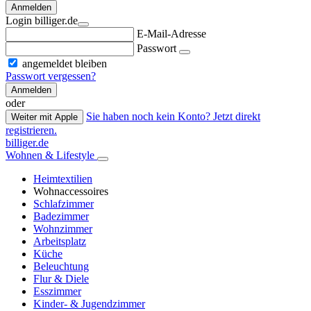
Anmelden
Login billiger.de
E-Mail-Adresse
Passwort
angemeldet bleiben
Passwort vergessen?
Anmelden
oder
Sie haben noch kein Konto? Jetzt direkt
Weiter mit Apple
registrieren.
billiger.de
Wohnen & Lifestyle
Heimtextilien
Wohnaccessoires
Schlafzimmer
Badezimmer
Wohnzimmer
Arbeitsplatz
Küche
Beleuchtung
Flur & Diele
Esszimmer
Kinder- & Jugendzimmer