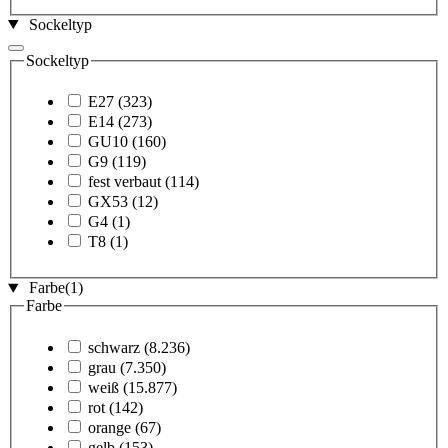
Sockeltyp
Sockeltyp
E27
(323)
E14
(273)
GU10
(160)
G9
(119)
fest verbaut
(114)
GX53
(12)
G4
(1)
T8
(1)
Farbe
(1)
Farbe
schwarz
(8.236)
grau
(7.350)
weiß
(15.877)
rot
(142)
orange
(67)
gelb
(153)