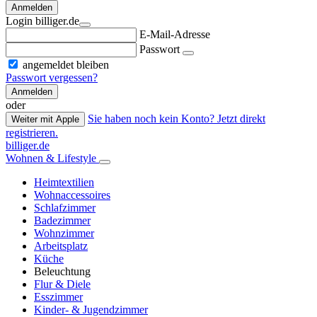
Anmelden
Login billiger.de
E-Mail-Adresse
Passwort
angemeldet bleiben
Passwort vergessen?
Anmelden
oder
Sie haben noch kein Konto? Jetzt direkt
Weiter mit Apple
registrieren.
billiger.de
Wohnen & Lifestyle
Heimtextilien
Wohnaccessoires
Schlafzimmer
Badezimmer
Wohnzimmer
Arbeitsplatz
Küche
Beleuchtung
Flur & Diele
Esszimmer
Kinder- & Jugendzimmer