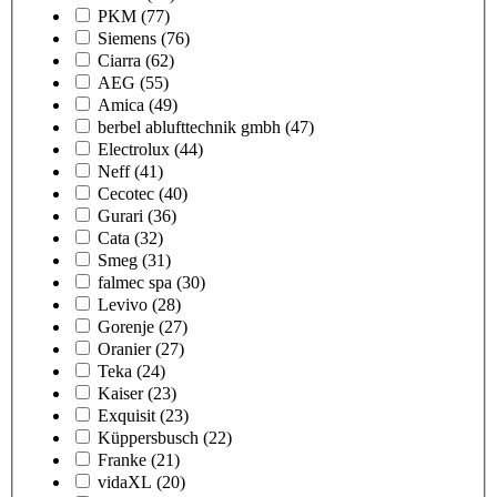
PKM
(77)
Siemens
(76)
Ciarra
(62)
AEG
(55)
Amica
(49)
berbel ablufttechnik gmbh
(47)
Electrolux
(44)
Neff
(41)
Cecotec
(40)
Gurari
(36)
Cata
(32)
Smeg
(31)
falmec spa
(30)
Levivo
(28)
Gorenje
(27)
Oranier
(27)
Teka
(24)
Kaiser
(23)
Exquisit
(23)
Küppersbusch
(22)
Franke
(21)
vidaXL
(20)