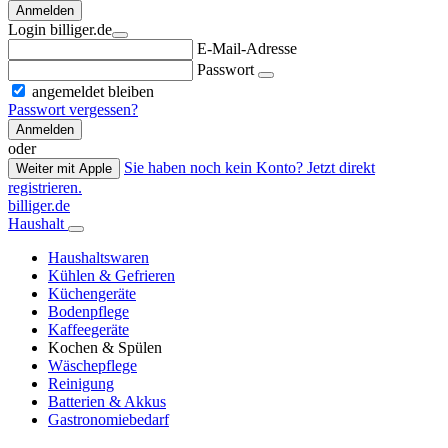
Anmelden
Login billiger.de
E-Mail-Adresse
Passwort
angemeldet bleiben
Passwort vergessen?
Anmelden
oder
Sie haben noch kein Konto? Jetzt direkt
Weiter mit Apple
registrieren.
billiger.de
Haushalt
Haushaltswaren
Kühlen & Gefrieren
Küchengeräte
Bodenpflege
Kaffeegeräte
Kochen & Spülen
Wäschepflege
Reinigung
Batterien & Akkus
Gastronomiebedarf