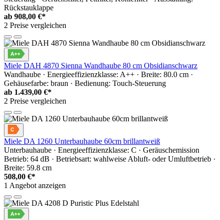
Rückstauklappe
ab
908,00 €*
2 Preise vergleichen
Miele DAH 4870 Sienna Wandhaube 80 cm Obsidianschwarz
Wandhaube · Energieeffizienzklasse: A++ · Breite: 80.0 cm ·
Gehäusefarbe: braun · Bedienung: Touch-Steuerung
ab
1.439,00 €*
2 Preise vergleichen
Miele DA 1260 Unterbauhaube 60cm brillantweiß
Unterbauhaube · Energieeffizienzklasse: C · Geräuschemission
Betrieb: 64 dB · Betriebsart: wahlweise Abluft- oder Umluftbetrieb ·
Breite: 59.8 cm
508,00 €*
1 Angebot anzeigen