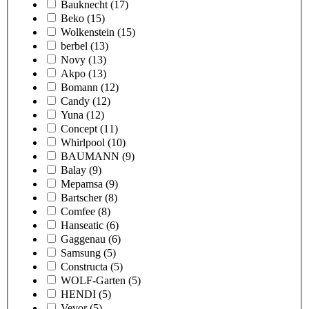
Bauknecht
(17)
Beko
(15)
Wolkenstein
(15)
berbel
(13)
Novy
(13)
Akpo
(13)
Bomann
(12)
Candy
(12)
Yuna
(12)
Concept
(11)
Whirlpool
(10)
BAUMANN
(9)
Balay
(9)
Mepamsa
(9)
Bartscher
(8)
Comfee
(8)
Hanseatic
(6)
Gaggenau
(6)
Samsung
(5)
Constructa
(5)
WOLF-Garten
(5)
HENDI
(5)
Vevor
(5)