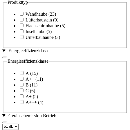
Produkttyp
Wandhaube
(23)
Lüfterbaustein
(9)
Flachschirmhaube
(5)
Inselhaube
(5)
Unterbauhaube
(3)
Energieeffizienzklasse
Energieeffizienzklasse
A
(15)
A++
(11)
B
(11)
C
(6)
A+
(5)
A+++
(4)
Geräuschemission Betrieb