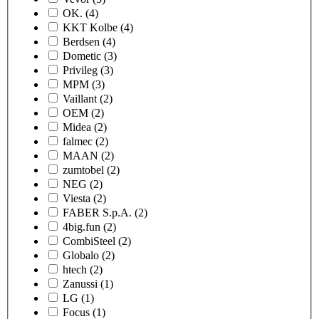
OK.
(4)
KKT Kolbe
(4)
Berdsen
(4)
Dometic
(3)
Privileg
(3)
MPM
(3)
Vaillant
(2)
OEM
(2)
Midea
(2)
falmec
(2)
MAAN
(2)
zumtobel
(2)
NEG
(2)
Viesta
(2)
FABER S.p.A.
(2)
4big.fun
(2)
CombiSteel
(2)
Globalo
(2)
htech
(2)
Zanussi
(1)
LG
(1)
Focus
(1)