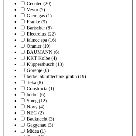
Cecotec
(20)
Vevor
(5)
Glem gas
(1)
Franke
(9)
Bartscher
(8)
Electrolux
(22)
falmec spa
(16)
Oranier
(10)
BAUMANN
(6)
KKT Kolbe
(4)
Küppersbusch
(13)
Gorenje
(6)
berbel ablufttechnik gmbh
(19)
Teka
(8)
Constructa
(1)
berbel
(6)
Smeg
(12)
Novy
(4)
NEG
(2)
Bauknecht
(3)
Gaggenau
(3)
Midea
(1)