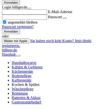
Anmelden
Login billiger.de
E-Mail-Adresse
Passwort
angemeldet bleiben
Passwort vergessen?
Anmelden
oder
Sie haben noch kein Konto? Jetzt direkt
Weiter mit Apple
registrieren.
billiger.de
Haushalt
Haushaltswaren
Kühlen & Gefrieren
Küchengeräte
Bodenpflege
Kaffeegeräte
Kochen & Spülen
Wäschepflege
Reinigung
Batterien & Akkus
Gastronomiebedarf