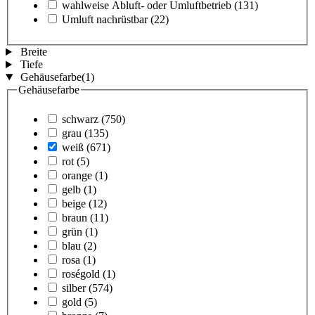
wahlweise Abluft- oder Umluftbetrieb
(131)
Umluft nachrüstbar
(22)
Breite
Tiefe
Gehäusefarbe
(1)
Gehäusefarbe
schwarz
(750)
grau
(135)
weiß
(671)
rot
(5)
orange
(1)
gelb
(1)
beige
(12)
braun
(11)
grün
(1)
blau
(2)
rosa
(1)
roségold
(1)
silber
(574)
gold
(5)