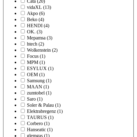
Cata
(20)
vidaXL
(13)
Akpo
(6)
Beko
(4)
HENDI
(4)
OK.
(3)
Mepamsa
(3)
htech
(2)
Wolkenstein
(2)
Focus
(1)
MPM
(1)
ESYLUX
(1)
OEM
(1)
Samsung
(1)
MAAN
(1)
zumtobel
(1)
Saro
(1)
Soler & Palau
(1)
Elektrabregenz
(1)
TAURUS
(1)
Corbero
(1)
Hanseatic
(1)
glemgas
(1)