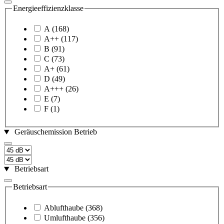
Energieeffizienzklasse
A
(168)
A++
(117)
B
(91)
C
(73)
A+
(61)
D
(49)
A+++
(26)
E
(7)
F
(1)
Geräuschemission Betrieb
Betriebsart
Betriebsart
Ablufthaube
(368)
Umlufthaube
(356)