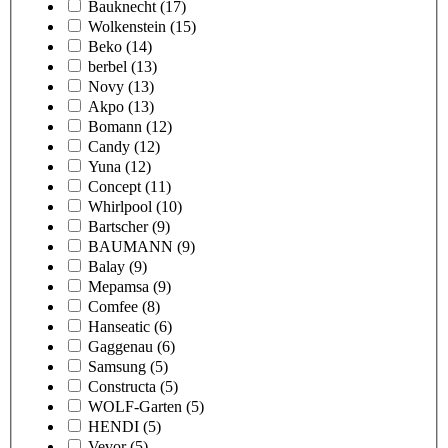
Bauknecht
(17)
Wolkenstein
(15)
Beko
(14)
berbel
(13)
Novy
(13)
Akpo
(13)
Bomann
(12)
Candy
(12)
Yuna
(12)
Concept
(11)
Whirlpool
(10)
Bartscher
(9)
BAUMANN
(9)
Balay
(9)
Mepamsa
(9)
Comfee
(8)
Hanseatic
(6)
Gaggenau
(6)
Samsung
(5)
Constructa
(5)
WOLF-Garten
(5)
HENDI
(5)
Vevor
(5)