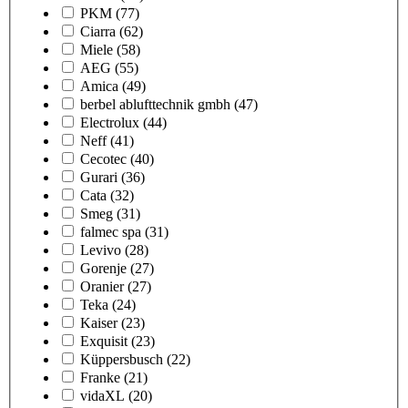
PKM
(77)
Ciarra
(62)
Miele
(58)
AEG
(55)
Amica
(49)
berbel ablufttechnik gmbh
(47)
Electrolux
(44)
Neff
(41)
Cecotec
(40)
Gurari
(36)
Cata
(32)
Smeg
(31)
falmec spa
(31)
Levivo
(28)
Gorenje
(27)
Oranier
(27)
Teka
(24)
Kaiser
(23)
Exquisit
(23)
Küppersbusch
(22)
Franke
(21)
vidaXL
(20)