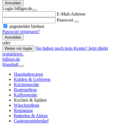
Anmelden
Login billiger.de
E-Mail-Adresse
Passwort
angemeldet bleiben
Passwort vergessen?
Anmelden
oder
Sie haben noch kein Konto? Jetzt direkt
Weiter mit Apple
registrieren.
billiger.de
Haushalt
Haushaltswaren
Kühlen & Gefrieren
Küchengeräte
Bodenpflege
Kaffeegeräte
Kochen & Spülen
Wäschepflege
Reinigung
Batterien & Akkus
Gastronomiebedarf