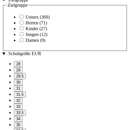
Zielgruppe
Unisex
(369)
Herren
(71)
Kinder
(27)
Jungen
(12)
Damen
(9)
Schuhgröße EUR
28
29
29.5
30
31
31.5
32
33
33.5
34
35