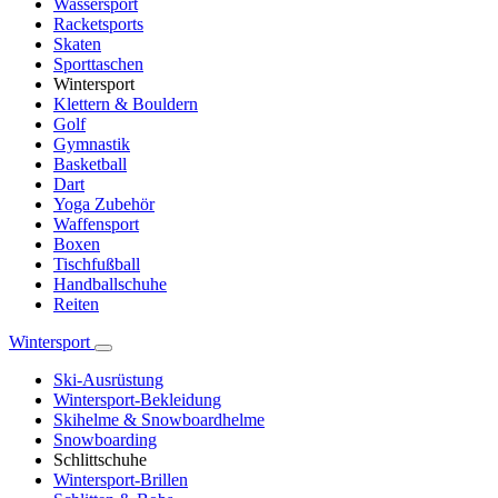
Wassersport
Racketsports
Skaten
Sporttaschen
Wintersport
Klettern & Bouldern
Golf
Gymnastik
Basketball
Dart
Yoga Zubehör
Waffensport
Boxen
Tischfußball
Handballschuhe
Reiten
Wintersport
Ski-Ausrüstung
Wintersport-Bekleidung
Skihelme & Snowboardhelme
Snowboarding
Schlittschuhe
Wintersport-Brillen