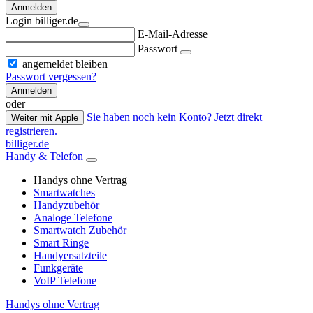
Anmelden
Login billiger.de
E-Mail-Adresse
Passwort
angemeldet bleiben
Passwort vergessen?
Anmelden
oder
Sie haben noch kein Konto? Jetzt direkt
Weiter mit Apple
registrieren.
billiger.de
Handy & Telefon
Handys ohne Vertrag
Smartwatches
Handyzubehör
Analoge Telefone
Smartwatch Zubehör
Smart Ringe
Handyersatzteile
Funkgeräte
VoIP Telefone
Handys ohne Vertrag