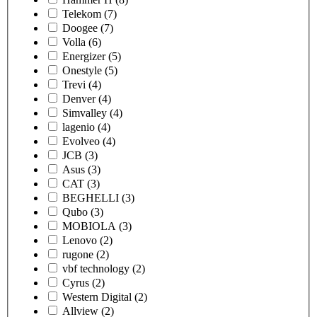
Telekom
(7)
Doogee
(7)
Volla
(6)
Energizer
(5)
Onestyle
(5)
Trevi
(4)
Denver
(4)
Simvalley
(4)
lagenio
(4)
Evolveo
(4)
JCB
(3)
Asus
(3)
CAT
(3)
BEGHELLI
(3)
Qubo
(3)
MOBIOLA
(3)
Lenovo
(2)
rugone
(2)
vbf technology
(2)
Cyrus
(2)
Western Digital
(2)
Allview
(2)