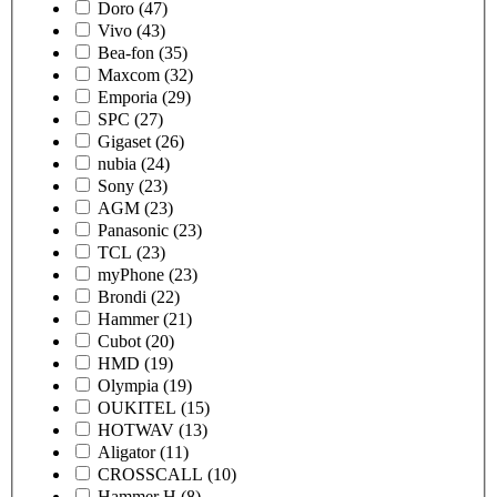
Doro
(47)
Vivo
(43)
Bea-fon
(35)
Maxcom
(32)
Emporia
(29)
SPC
(27)
Gigaset
(26)
nubia
(24)
Sony
(23)
AGM
(23)
Panasonic
(23)
TCL
(23)
myPhone
(23)
Brondi
(22)
Hammer
(21)
Cubot
(20)
HMD
(19)
Olympia
(19)
OUKITEL
(15)
HOTWAV
(13)
Aligator
(11)
CROSSCALL
(10)
Hammer H
(8)