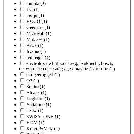
mudita
(2)
LG
(1)
tosaju
(1)
HOCO
(1)
Geemarc
(1)
Microsoft
(1)
Mobistel
(1)
Aiwa
(1)
Iiyama
(1)
redmagic
(1)
electrolux / whirlpool / aeg, bauknecht, bosch,
deawoo, siemens / atag / ge / maytag / samsung
(1)
doogeerugged
(1)
O2
(1)
Sonim
(1)
Alcatel
(1)
Logicom
(1)
Vodafone
(1)
neow
(1)
SWISSTONE
(1)
HDM
(1)
Krüger&Matz
(1)