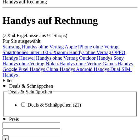
Handys auf Rechnung
Handys auf Rechnung
(2.954 Ergebnisse aus 91 Shops)
Für Sie ausgewählt
Samsung Handys ohne Vertrag
Apple iPhone ohne Vertrag
Smartphones unter 100 €
Xiaomi Handys ohne Vertrag
OPPO
Handys
Huawei Handys ohne Vertrag
Outdoor Handys
Sony
Handys ohne Vertrag
Nokia-Handys ohne Vertrag
Gamer-Handys
Google Pixel Handys
China-Handys
Android Handys
Dual-SIM-
Handys
Filter
Deals & Schnäppchen
Deals & Schnäppchen
Deals & Schnäppchen
(21)
Preis
›