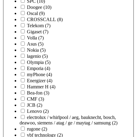
SPC
(10)
Doogee
(10)
Oscal
(9)
CROSSCALL
(8)
Telekom
(7)
Gigaset
(7)
Volla
(7)
Asus
(5)
Nokia
(5)
lagenio
(5)
Olympia
(5)
Emporia
(4)
myPhone
(4)
Energizer
(4)
Hammer H
(4)
Bea-fon
(3)
CMF
(3)
JCB
(2)
Lenovo
(2)
electrolux / whirlpool / aeg, bauknecht, bosch,
deawoo, siemens / atag / ge / maytag / samsung
(2)
rugone
(2)
vbf technology
(2)