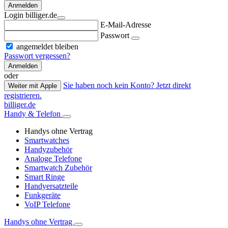
Anmelden
Login billiger.de
E-Mail-Adresse
Passwort
angemeldet bleiben
Passwort vergessen?
Anmelden
oder
Sie haben noch kein Konto? Jetzt direkt
Weiter mit Apple
registrieren.
billiger.de
Handy & Telefon
Handys ohne Vertrag
Smartwatches
Handyzubehör
Analoge Telefone
Smartwatch Zubehör
Smart Ringe
Handyersatzteile
Funkgeräte
VoIP Telefone
Handys ohne Vertrag