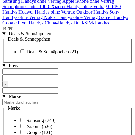
Samsung Handys ohne Vertrag
Apple iPhone ohne Vertrag
Smartphones unter 100 €
Xiaomi Handys ohne Vertrag
OPPO
Handys
Huawei Handys ohne Vertrag
Outdoor Handys
Sony
Handys ohne Vertrag
Nokia-Handys ohne Vertrag
Gamer-Handys
Google Pixel Handys
China-Handys
Dual-SIM-Handys
Filter
Deals & Schnäppchen
Deals & Schnäppchen
Deals & Schnäppchen
(21)
Preis
›
Marke
Marke
Samsung
(740)
Xiaomi
(526)
Google
(121)