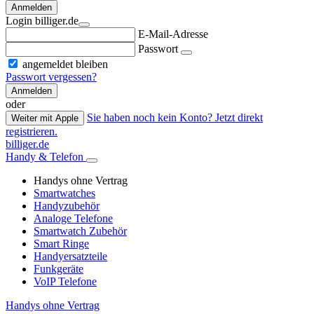
Anmelden
Login billiger.de
E-Mail-Adresse
Passwort
angemeldet bleiben
Passwort vergessen?
Anmelden
oder
Sie haben noch kein Konto? Jetzt direkt
Weiter mit Apple
registrieren.
billiger.de
Handy & Telefon
Handys ohne Vertrag
Smartwatches
Handyzubehör
Analoge Telefone
Smartwatch Zubehör
Smart Ringe
Handyersatzteile
Funkgeräte
VoIP Telefone
Handys ohne Vertrag