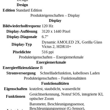
Design
Edition
Standard Edition
Produkteigenschaften – Display
Display
Bildwiederholfrequenz
120 Hz
Display-Auflösung
3120 x 1440 Pixel
Display-Diagonale
6.7"
Dynamic AMOLED 2X, Gorilla Glass
Display-Typ
Victus 2, HDR10+
Pixeldichte
516 ppi
Produkteigenschaften – Energiemerkmale
Energiemerkmale
Energieeffizienzklasse
B
Stromversorgung
Schnellladefunktion, kabelloses Laden
Produkteigenschaften – Funktionalitäten
Funktionalitäten
Eigenschaften
kratzfest, staubdicht, wasserdicht
Gesichtserkennung, Notruf SOS, integrierte KI,
Funktionen
optischer Zoom
Barometer, Beschleunigungssensor,
Beschleunigungssensor (G-Sensor),