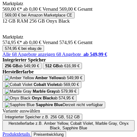
Marktplatz
569,00 €*
ab 0,00 € Versand
569,00 € Gesamt
569,00 € bei Amazon Marketplace CE
12 GB RAM 256 GB Onyx Black
Marktplatz
574,95 €*
ab 0,00 € Versand
574,95 € Gesamt
574,95 € bei ebay.de
Alle 68 Angebote anzeigen
68 Angebote
ab 549,99 €
Integrierter Speicher
256 GB
ab 549,99 €
512 GB
ab 616,99 €
Herstellerfarbe
Amber Yellow
ab 549,99 €
Cobalt Violet
ab 569,00 €
Marble Gray
ab 579,99 €
Onyx Black
ab 574,95 €
Sapphire Blue
Derzeit nicht verfügbar
Variante auswählen
Integrierter Speicher
z.B. 256 GB, 512 GB
Herstellerfarbe
z.B. Amber Yellow, Cobalt Violet, Marble Gray, Onyx
Black, Sapphire Blue
Produktdetails
Preisentwicklung