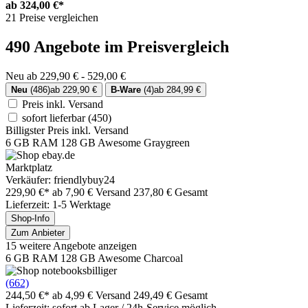
ab
324,00 €*
21 Preise vergleichen
490 Angebote im Preisvergleich
Neu ab 229,90 € - 529,00 €
Neu
(486)
ab 229,90 €
B-Ware
(4)
ab 284,99 €
Preis inkl. Versand
sofort lieferbar
(450)
Billigster Preis inkl. Versand
6 GB RAM 128 GB Awesome Graygreen
Marktplatz
Verkäufer: friendlybuy24
229,90 €*
ab 7,90 € Versand
237,80 € Gesamt
Lieferzeit: 1-5 Werktage
Shop-Info
Zum Anbieter
15 weitere Angebote anzeigen
6 GB RAM 128 GB Awesome Charcoal
(662)
244,50 €*
ab 4,99 € Versand
249,49 € Gesamt
Lieferzeit: sofort ab Lager / 24h-Service möglich