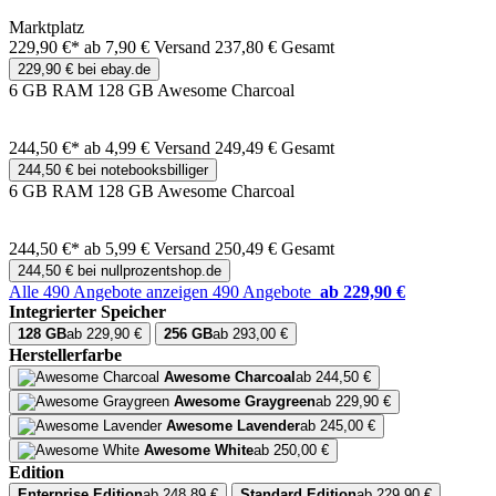
Marktplatz
229,90 €*
ab 7,90 € Versand
237,80 € Gesamt
229,90 € bei ebay.de
6 GB RAM 128 GB Awesome Charcoal
244,50 €*
ab 4,99 € Versand
249,49 € Gesamt
244,50 € bei notebooksbilliger
6 GB RAM 128 GB Awesome Charcoal
244,50 €*
ab 5,99 € Versand
250,49 € Gesamt
244,50 € bei nullprozentshop.de
Alle 490 Angebote anzeigen
490 Angebote
ab 229,90 €
Integrierter Speicher
128 GB
ab 229,90 €
256 GB
ab 293,00 €
Herstellerfarbe
Awesome Charcoal
ab 244,50 €
Awesome Graygreen
ab 229,90 €
Awesome Lavender
ab 245,00 €
Awesome White
ab 250,00 €
Edition
Enterprise Edition
ab 248,89 €
Standard Edition
ab 229,90 €