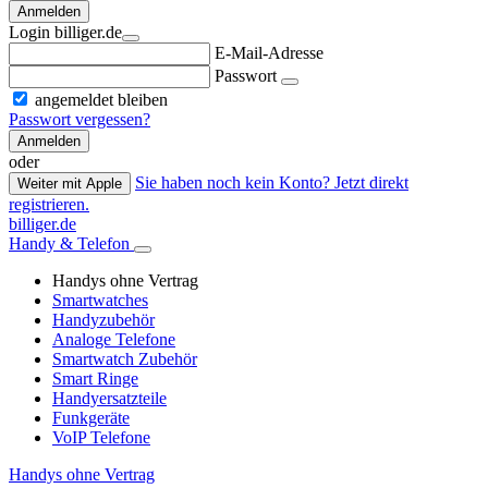
Anmelden
Login billiger.de
E-Mail-Adresse
Passwort
angemeldet bleiben
Passwort vergessen?
Anmelden
oder
Sie haben noch kein Konto? Jetzt direkt
Weiter mit Apple
registrieren.
billiger.de
Handy & Telefon
Handys ohne Vertrag
Smartwatches
Handyzubehör
Analoge Telefone
Smartwatch Zubehör
Smart Ringe
Handyersatzteile
Funkgeräte
VoIP Telefone
Handys ohne Vertrag