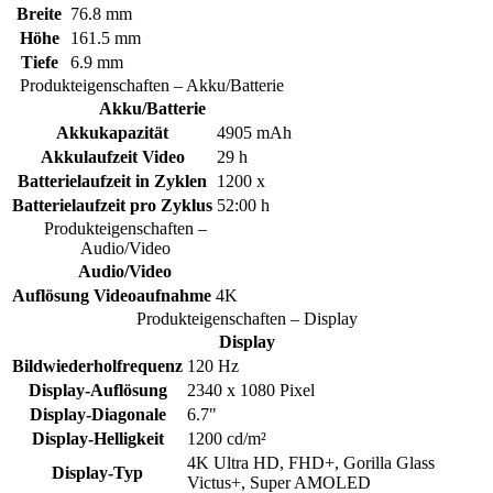
Breite
76.8 mm
Höhe
161.5 mm
Tiefe
6.9 mm
Produkteigenschaften – Akku/Batterie
Akku/Batterie
Akkukapazität
4905 mAh
Akkulaufzeit Video
29 h
Batterielaufzeit in Zyklen
1200 x
Batterielaufzeit pro Zyklus
52:00 h
Produkteigenschaften –
Audio/Video
Audio/Video
Auflösung Videoaufnahme
4K
Produkteigenschaften – Display
Display
Bildwiederholfrequenz
120 Hz
Display-Auflösung
2340 x 1080 Pixel
Display-Diagonale
6.7"
Display-Helligkeit
1200 cd/m²
4K Ultra HD, FHD+, Gorilla Glass
Display-Typ
Victus+, Super AMOLED