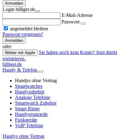
Anmelden
Login billiger.de
E-Mail-Adresse
Passwort
angemeldet bleiben
Passwort vergessen?
Anmelden
oder
Sie haben noch kein Konto? Jetzt direkt
Weiter mit Apple
registrieren.
billiger.de
Handy & Telefon
Handys ohne Vertrag
Smartwatches
Handyzubehör
Analoge Telefone
Smartwatch Zubehör
Smart Ringe
Handyersatzteile
Funkgeräte
VoIP Telefone
Handys ohne Vertrag