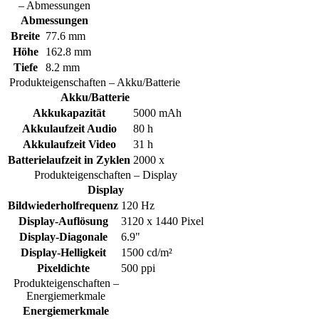
– Abmessungen
Abmessungen
Breite
77.6 mm
Höhe
162.8 mm
Tiefe
8.2 mm
Produkteigenschaften – Akku/Batterie
Akku/Batterie
Akkukapazität
5000 mAh
Akkulaufzeit Audio
80 h
Akkulaufzeit Video
31 h
Batterielaufzeit in Zyklen
2000 x
Produkteigenschaften – Display
Display
Bildwiederholfrequenz
120 Hz
Display-Auflösung
3120 x 1440 Pixel
Display-Diagonale
6.9"
Display-Helligkeit
1500 cd/m²
Pixeldichte
500 ppi
Produkteigenschaften –
Energiemerkmale
Energiemerkmale