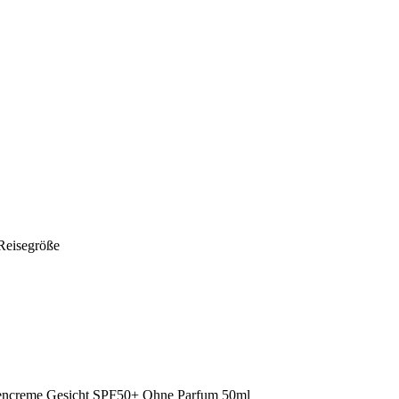
eisegröße
encreme Gesicht SPF50+ Ohne Parfum 50ml