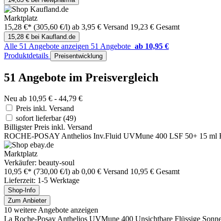
Marktplatz
15,28 €*
(305,60 €/l)
ab 3,95 € Versand
19,23 € Gesamt
15,28 € bei Kaufland.de
Alle 51 Angebote anzeigen
51 Angebote
ab 10,95 €
Produktdetails
Preisentwicklung
51 Angebote im Preisvergleich
Neu ab 10,95 € - 44,79 €
Preis inkl. Versand
sofort lieferbar
(49)
Billigster Preis inkl. Versand
ROCHE-POSAY Anthelios Inv.Fluid UVMune 400 LSF 50+ 15 ml R
Marktplatz
Verkäufer: beauty-soul
10,95 €*
(730,00 €/l)
ab 0,00 € Versand
10,95 € Gesamt
Lieferzeit: 1-5 Werktage
Shop-Info
Zum Anbieter
10 weitere Angebote anzeigen
La Roche-Posay Anthelios UVMune 400 Unsichtbare Flüssige Sonn