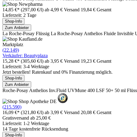
14,85 €*
(297,00 €/l)
ab 4,99 € Versand
19,84 € Gesamt
Lieferzeit: 2 Tage
Shop-Info
Zum Anbieter
La Roche-Posay Flüssig La Roche-Posay Anthelios Fluide Invisible
Marktplatz
(22.149)
Verkäufer: Beautyplaza
15,28 €*
(305,60 €/l)
ab 3,95 € Versand
19,23 € Gesamt
Lieferzeit: 3-4 Werktage
Jetzt bestellen! Ratenkauf und 0% Finanzierung möglich.
Shop-Info
Zum Anbieter
Roche-Posay Anthelios Inv.Fluid UVMune 400 LSF 50+ 50 ml Flüss
(215.590)
16,09 €*
(321,80 €/l)
ab 3,99 € Versand
20,08 € Gesamt
Gratisversand ab 25,00 €
Lieferzeit: 1-2 Werktage
14 Tage kostenfreie Rücksendung
Shop-Info