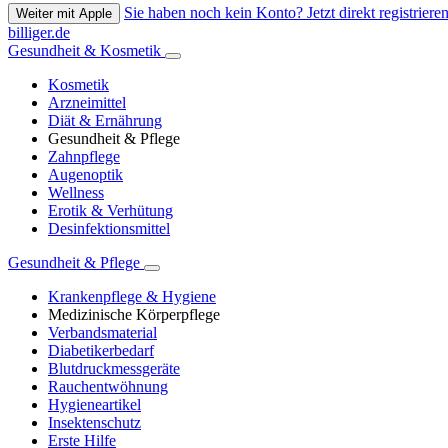
Sie haben noch kein Konto? Jetzt direkt registrieren
Weiter mit Apple
billiger.de
Gesundheit & Kosmetik
Kosmetik
Arzneimittel
Diät & Ernährung
Gesundheit & Pflege
Zahnpflege
Augenoptik
Wellness
Erotik & Verhütung
Desinfektionsmittel
Gesundheit & Pflege
Krankenpflege & Hygiene
Medizinische Körperpflege
Verbandsmaterial
Diabetikerbedarf
Blutdruckmessgeräte
Rauchentwöhnung
Hygieneartikel
Insektenschutz
Erste Hilfe