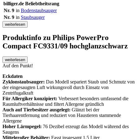
billiger.de Beliebtheitsrang
Nr. 9
in
Bodenstaubsauger
Nr. 9
in
Staubsauger
weiterlesen
Produktinfo
zu Philips PowerPro
Compact FC9331/09 hochglanzschwarz
weiterlesen
Auf den Punkt!
Eckdaten
Zyklonstaubsauger:
Das Modell separiert Staub und Schmutz von
der eingesaugten Luft wirkungsvoll durch Einsatz von
Zentrifugalkraft
Für Allergiker konzipiert:
Verbessert besonders umfassend die
Raumluftverhältnisse und filtert Allergene gründlich
Auch auf Tierbesitzer ausgelegt:
Glänzt bei der
Tierhaarentfernung und reduziert von Haustieren stammende
Allergene
Hoher Lärmpegel:
76 Dezibel erzeugt das Modell während des
Saugens
Mittelgroßer Behälter:
Fasst insgesamt 1,5 Liter