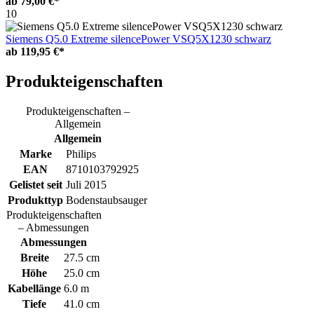
ab
79,00 €*
10
Siemens Q5.0 Extreme silencePower VSQ5X1230 schwarz
ab
119,95 €*
Produkteigenschaften
Produkteigenschaften –
Allgemein
Allgemein
Marke
Philips
EAN
8710103792925
Gelistet seit
Juli 2015
Produkttyp
Bodenstaubsauger
Produkteigenschaften
– Abmessungen
Abmessungen
Breite
27.5 cm
Höhe
25.0 cm
Kabellänge
6.0 m
Tiefe
41.0 cm