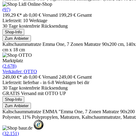
(97)
199,29 €*
ab 0,00 € Versand
199,29 € Gesamt
Lieferzeit: 10 Werktage
30 Tage kostenfreie Rücksendung
Shop-Info
Zum Anbieter
Kaltschaummatratze Emma One, 7 Zonen Matratze 90x200 cm, 140x20
cm x 18 cm
Marktplatz
(2.678)
Verkäufer: OTTO
249,00 €*
ab 0,00 € Versand
249,00 € Gesamt
Lieferzeit: lieferbar - in 6-8 Werktagen bei dir
30 Tage kostenfreie Rücksendung
GRATIS Versand mit OTTO UP
Shop-Info
Zum Anbieter
Kaltschaummatratze EMMA "Emma One, 7 Zonen Matratze 90x200 cm
Polyester, 11% Polypropylen, Matratzen, Kaltschaummatratze, Matratz
(32.151)