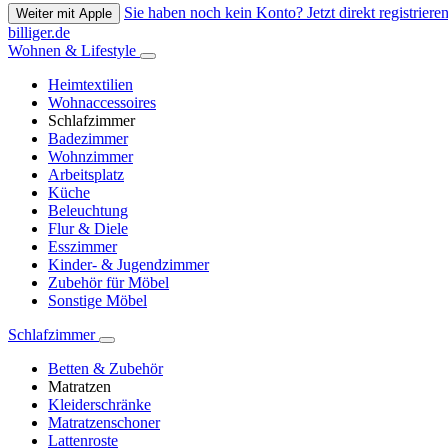
Sie haben noch kein Konto? Jetzt direkt registrieren
Weiter mit Apple
billiger.de
Wohnen & Lifestyle
Heimtextilien
Wohnaccessoires
Schlafzimmer
Badezimmer
Wohnzimmer
Arbeitsplatz
Küche
Beleuchtung
Flur & Diele
Esszimmer
Kinder- & Jugendzimmer
Zubehör für Möbel
Sonstige Möbel
Schlafzimmer
Betten & Zubehör
Matratzen
Kleiderschränke
Matratzenschoner
Lattenroste