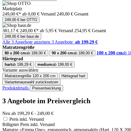
Marktplatz
249,00 €*
ab 0,00 € Versand
249,00 € Gesamt
249,00 € bei OTTO
381,17 €
249,00 €*
ab 5,95 € Versand
254,95 € Gesamt
249,00 € bei baur.de
Alle 3 Angebote anzeigen
3 Angebote
ab 199,29 €
Matratzengröße
100 x 200 cm
ab 1
80 x 200 cm
ab 189,00 €
90 x 200 cm
ab 189,00 €
Härtegrad
hart
ab 199,29 €
medium
ab 199,00 €
Variante auswählen
Matratzengröße
120 x 200 cm
Härtegrad
hart
Variantenauswahl zurücksetzen
Produktdetails
Preisentwicklung
3 Angebote im Preisvergleich
Neu ab 199,29 € - 249,00 €
Preis inkl. Versand
Billigster Preis inkl. Versand
Matratze »Emma One«, ergonomisch, atmungsaktiv (Hart, 120 X 20