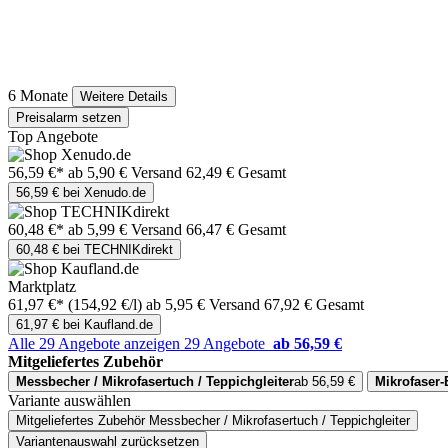
6 Monate
Weitere Details
Preisalarm setzen
Top Angebote
56,59 €*
ab 5,90 € Versand
62,49 € Gesamt
56,59 € bei Xenudo.de
60,48 €*
ab 5,99 € Versand
66,47 € Gesamt
60,48 € bei TECHNIKdirekt
Marktplatz
61,97 €*
(154,92 €/l)
ab 5,95 € Versand
67,92 € Gesamt
61,97 € bei Kaufland.de
Alle 29 Angebote anzeigen
29 Angebote
ab 56,59 €
Mitgeliefertes Zubehör
Messbecher / Mikrofasertuch / Teppichgleiter
ab 56,59 €
Mikrofaser
Variante auswählen
Mitgeliefertes Zubehör
Messbecher / Mikrofasertuch / Teppichgleiter
Variantenauswahl zurücksetzen