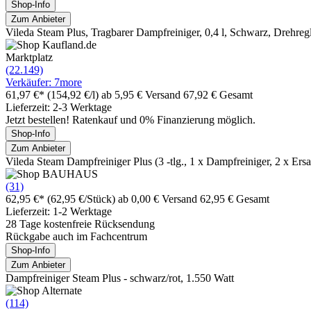
Shop-Info
Zum Anbieter
Vileda Steam Plus, Tragbarer Dampfreiniger, 0,4 l, Schwarz, Drehreg
Marktplatz
(22.149)
Verkäufer: 7more
61,97 €*
(154,92 €/l)
ab 5,95 € Versand
67,92 € Gesamt
Lieferzeit: 2-3 Werktage
Jetzt bestellen! Ratenkauf und 0% Finanzierung möglich.
Shop-Info
Zum Anbieter
Vileda Steam Dampfreiniger Plus (3 -tlg., 1 x Dampfreiniger, 2 x Er
(31)
62,95 €*
(62,95 €/Stück)
ab 0,00 € Versand
62,95 € Gesamt
Lieferzeit: 1-2 Werktage
28 Tage kostenfreie Rücksendung
Rückgabe auch im Fachcentrum
Shop-Info
Zum Anbieter
Dampfreiniger Steam Plus - schwarz/rot, 1.550 Watt
(114)