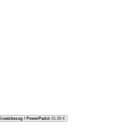
-Ersatzbezug / PowerPad
ab 61,00 €