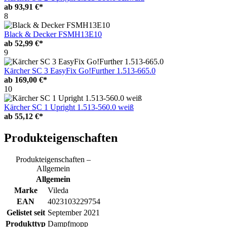
ab
93,91 €*
8
Black & Decker FSMH13E10
ab
52,99 €*
9
Kärcher SC 3 EasyFix Go!Further 1.513-665.0
ab
169,00 €*
10
Kärcher SC 1 Upright 1.513-560.0 weiß
ab
55,12 €*
Produkteigenschaften
Produkteigenschaften –
Allgemein
Allgemein
Marke
Vileda
EAN
4023103229754
Gelistet seit
September 2021
Produkttyp
Dampfmopp