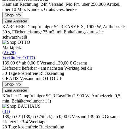
Kauf auf Rechnung, 24h Versand (Mo-Fr), über 250.000 Artikel,
über 10 Mio. Kunden, Gratis-Geschenke
Shop-Info
Zum Anbieter
KÄRCHER Dampfreiniger SC 3 EASYFIX, 1900 W, Aufheizzeit:
30 s, Flächenleistung: 75 m2, mit Entkalkungskartusche
schwarz|weiß
Marktplatz
(2.678)
Verkäufer: OTTO
139,00 €*
ab 0,00 € Versand
139,00 € Gesamt
Lieferzeit: lieferbar - am nächsten Werktag bei dir
30 Tage kostenfreie Rücksendung
GRATIS Versand mit OTTO UP
Shop-Info
Zum Anbieter
Kärcher Dampfreiniger SC 3 EasyFix (1.900 W, Aufheizzeit: 0,5
min, Behältervolumen: 1 l)
(31)
139,65 €*
(139,65 €/Stück)
ab 0,00 € Versand
139,65 € Gesamt
Lieferzeit: 3-4 Werktage
28 Tage kostenfreie Rücksendung