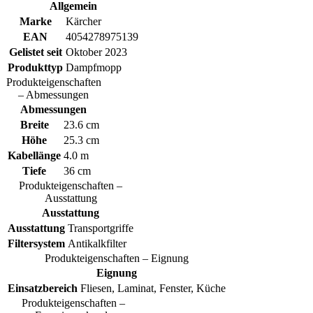
Allgemein
Marke
Kärcher
EAN
4054278975139
Gelistet seit
Oktober 2023
Produkttyp
Dampfmopp
Produkteigenschaften
– Abmessungen
Abmessungen
Breite
23.6 cm
Höhe
25.3 cm
Kabellänge
4.0 m
Tiefe
36 cm
Produkteigenschaften –
Ausstattung
Ausstattung
Ausstattung
Transportgriffe
Filtersystem
Antikalkfilter
Produkteigenschaften – Eignung
Eignung
Einsatzbereich
Fliesen, Laminat, Fenster, Küche
Produkteigenschaften –