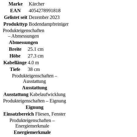
Marke
Kärcher
EAN
4054278991818
Gelistet seit
Dezember 2023
Produkttyp
Bodendampfreiniger
Produkteigenschaften
– Abmessungen
Abmessungen
Breite
25.1 cm
Höhe
27.3 cm
Kabellänge
4.0 m
Tiefe
38 cm
Produkteigenschaften –
Ausstattung
Ausstattung
Ausstattung
Kabelaufwicklung
Produkteigenschaften – Eignung
Eignung
Einsatzbereich
Fliesen, Fenster
Produkteigenschaften –
Energiemerkmale
Energiemerkmale