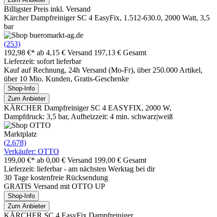
Billigster Preis inkl. Versand
Kärcher Dampfreiniger SC 4 EasyFix, 1.512-630.0, 2000 Watt, 3,5
bar
(253)
192,98 €*
ab 4,15 € Versand
197,13 € Gesamt
Lieferzeit: sofort lieferbar
Kauf auf Rechnung, 24h Versand (Mo-Fr), über 250.000 Artikel,
über 10 Mio. Kunden, Gratis-Geschenke
Shop-Info
Zum Anbieter
KÄRCHER Dampfreiniger SC 4 EASYFIX, 2000 W,
Dampfdruck: 3,5 bar, Aufheizzeit: 4 min. schwarz|weiß
Marktplatz
(2.678)
Verkäufer: OTTO
199,00 €*
ab 0,00 € Versand
199,00 € Gesamt
Lieferzeit: lieferbar - am nächsten Werktag bei dir
30 Tage kostenfreie Rücksendung
GRATIS Versand mit OTTO UP
Shop-Info
Zum Anbieter
KÄRCHER SC 4 EasyFix Dampfreiniger