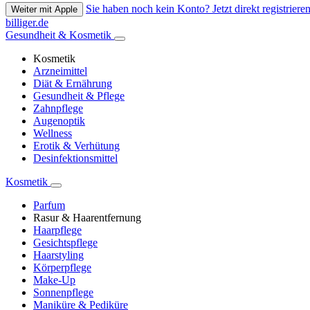
Sie haben noch kein Konto? Jetzt direkt registrieren
Weiter mit Apple
billiger.de
Gesundheit & Kosmetik
Kosmetik
Arzneimittel
Diät & Ernährung
Gesundheit & Pflege
Zahnpflege
Augenoptik
Wellness
Erotik & Verhütung
Desinfektionsmittel
Kosmetik
Parfum
Rasur & Haarentfernung
Haarpflege
Gesichtspflege
Haarstyling
Körperpflege
Make-Up
Sonnenpflege
Maniküre & Pediküre