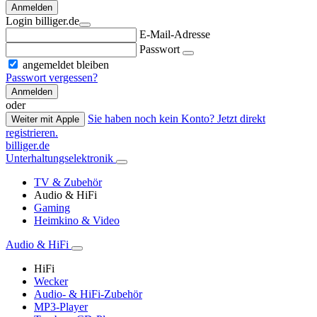
Anmelden
Login billiger.de
E-Mail-Adresse
Passwort
angemeldet bleiben
Passwort vergessen?
Anmelden
oder
Sie haben noch kein Konto? Jetzt direkt
Weiter mit Apple
registrieren.
billiger.de
Unterhaltungselektronik
TV & Zubehör
Audio & HiFi
Gaming
Heimkino & Video
Audio & HiFi
HiFi
Wecker
Audio- & HiFi-Zubehör
MP3-Player