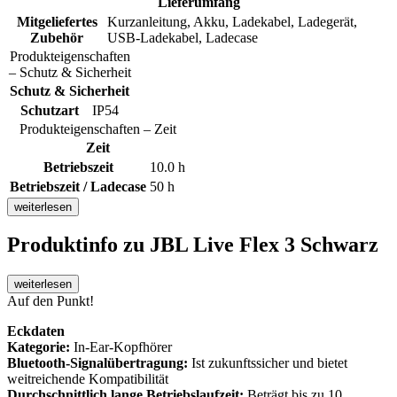
Lieferumfang
Mitgeliefertes
Kurzanleitung, Akku, Ladekabel, Ladegerät,
Zubehör
USB-Ladekabel, Ladecase
Produkteigenschaften
– Schutz & Sicherheit
Schutz & Sicherheit
Schutzart
IP54
Produkteigenschaften – Zeit
Zeit
Betriebszeit
10.0 h
Betriebszeit / Ladecase
50 h
weiterlesen
Produktinfo
zu JBL Live Flex 3 Schwarz
weiterlesen
Auf den Punkt!
Eckdaten
Kategorie:
In-Ear-Kopfhörer
Bluetooth-Signalübertragung:
Ist zukunftssicher und bietet
weitreichende Kompatibilität
Durchschnittlich lange Betriebslaufzeit:
Beträgt bis zu 10