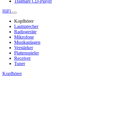
Tragbare CD-Player
HiFi
Kopfhörer
Lautsprecher
Radiogeräte
Mikrofone
Musikanlagen
Verstärker
Plattenspieler
Receiver
Tuner
Kopfhörer