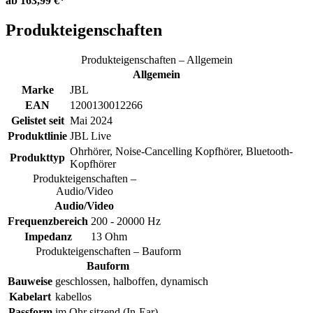
ab
163,99 €*
Produkteigenschaften
Produkteigenschaften – Allgemein
Allgemein
Marke
JBL
EAN
1200130012266
Gelistet seit
Mai 2024
Produktlinie
JBL Live
Ohrhörer, Noise-Cancelling Kopfhörer, Bluetooth-
Produkttyp
Kopfhörer
Produkteigenschaften –
Audio/Video
Audio/Video
Frequenzbereich
200 - 20000 Hz
Impedanz
13 Ohm
Produkteigenschaften – Bauform
Bauform
Bauweise
geschlossen, halboffen, dynamisch
Kabelart
kabellos
Passform
im Ohr sitzend (In-Ear)