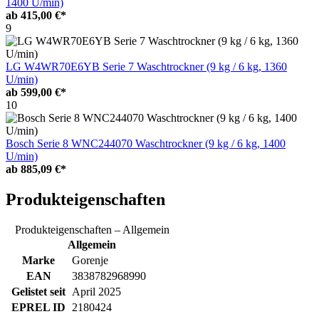
1400 U/min)
ab
415,00 €*
9
LG W4WR70E6YB Serie 7 Waschtrockner (9 kg / 6 kg, 1360
U/min)
ab
599,00 €*
10
Bosch Serie 8 WNC244070 Waschtrockner (9 kg / 6 kg, 1400
U/min)
ab
885,09 €*
Produkteigenschaften
Produkteigenschaften – Allgemein
Allgemein
Marke
Gorenje
EAN
3838782968990
Gelistet seit
April 2025
EPREL ID
2180424