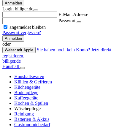
Anmelden
Login billiger.de
E-Mail-Adresse
Passwort
angemeldet bleiben
Passwort vergessen?
Anmelden
oder
Sie haben noch kein Konto? Jetzt direkt
Weiter mit Apple
registrieren.
billiger.de
Haushalt
Haushaltswaren
Kühlen & Gefrieren
Küchengeräte
Bodenpflege
Kaffeegeräte
Kochen & Spülen
Wäschepflege
Reinigung
Batterien & Akkus
Gastronomiebedarf