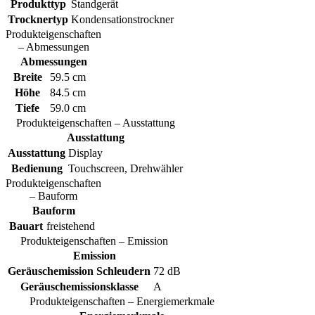
Produkttyp
Standgerät
Trocknertyp
Kondensationstrockner
Produkteigenschaften
– Abmessungen
Abmessungen
Breite
59.5 cm
Höhe
84.5 cm
Tiefe
59.0 cm
Produkteigenschaften – Ausstattung
Ausstattung
Ausstattung
Display
Bedienung
Touchscreen, Drehwähler
Produkteigenschaften
– Bauform
Bauform
Bauart
freistehend
Produkteigenschaften – Emission
Emission
Geräuschemission Schleudern
72 dB
Geräuschemissionsklasse
A
Produkteigenschaften – Energiemerkmale