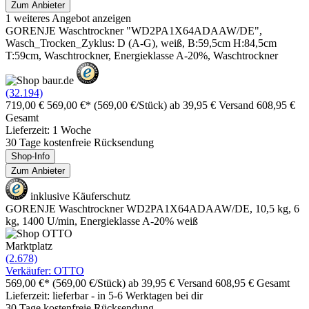
Zum Anbieter
1 weiteres Angebot anzeigen
GORENJE Waschtrockner "WD2PA1X64ADAAW/DE",
Wasch_Trocken_Zyklus: D (A-G), weiß, B:59,5cm H:84,5cm
T:59cm, Waschtrockner, Energieklasse A-20%, Waschtrockner
(32.194)
719,00 €
569,00 €*
(569,00 €/Stück)
ab 39,95 € Versand
608,95 €
Gesamt
Lieferzeit: 1 Woche
30 Tage kostenfreie Rücksendung
Shop-Info
Zum Anbieter
inklusive Käuferschutz
GORENJE Waschtrockner WD2PA1X64ADAAW/DE, 10,5 kg, 6
kg, 1400 U/min, Energieklasse A-20% weiß
Marktplatz
(2.678)
Verkäufer: OTTO
569,00 €*
(569,00 €/Stück)
ab 39,95 € Versand
608,95 € Gesamt
Lieferzeit: lieferbar - in 5-6 Werktagen bei dir
30 Tage kostenfreie Rücksendung