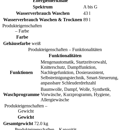
Energiemerkmale
Spektrum
A bis G
Wasserverbrauch Waschen
43 l
Wasserverbrauch Waschen & Trocknen
89 l
Produkteigenschaften
– Farbe
Farbe
Gehäusefarbe
weiß
Produkteigenschaften – Funktionalitäten
Funktionalitäten
Mengenautomatik, Startzeitvorwahl,
Knitterschutz, Dampffunktion,
Funktionen
Nachlegefunktion, Dosierassistent,
Selbstreinigungstechnik, Smart-Steuerung,
anpassbare Schleuderdrehzahl
Baumwolle, Dampf, Wolle, Synthetik,
Waschprogramme
Vorwäsche, Kurzprogramm, Hygiene,
Allergiewäsche
Produkteigenschaften –
Gewicht
Gewicht
Gesamtgewicht
72.0 kg
Produkteigenschaften – Kapazität