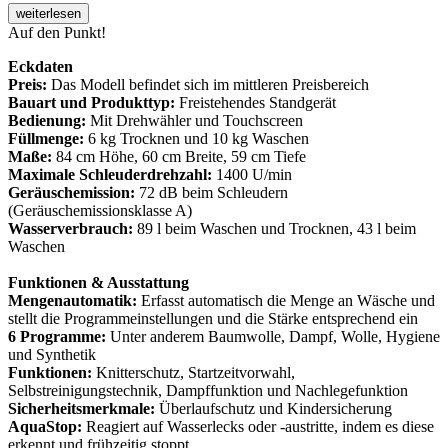
weiterlesen
Auf den Punkt!
Eckdaten
Preis:
Das Modell befindet sich im mittleren Preisbereich
Bauart und Produkttyp:
Freistehendes Standgerät
Bedienung:
Mit Drehwähler und Touchscreen
Füllmenge:
6 kg Trocknen und 10 kg Waschen
Maße:
84 cm Höhe, 60 cm Breite, 59 cm Tiefe
Maximale Schleuderdrehzahl:
1400 U/min
Geräuschemission:
72 dB beim Schleudern
(Geräuschemissionsklasse A)
Wasserverbrauch:
89 l beim Waschen und Trocknen, 43 l beim
Waschen
Funktionen & Ausstattung
Mengenautomatik:
Erfasst automatisch die Menge an Wäsche und
stellt die Programmeinstellungen und die Stärke entsprechend ein
6 Programme:
Unter anderem Baumwolle, Dampf, Wolle, Hygiene
und Synthetik
Funktionen:
Knitterschutz, Startzeitvorwahl,
Selbstreinigungstechnik, Dampffunktion und Nachlegefunktion
Sicherheitsmerkmale:
Überlaufschutz und Kindersicherung
AquaStop:
Reagiert auf Wasserlecks oder -austritte, indem es diese
erkennt und frühzeitig stoppt