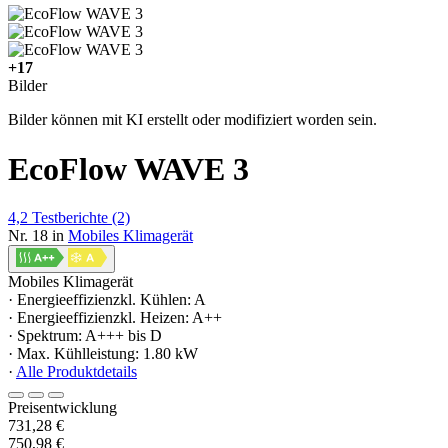
+17
Bilder
Bilder können mit KI erstellt oder modifiziert worden sein.
EcoFlow WAVE 3
4,2
Testberichte
(2)
Nr. 18 in
Mobiles Klimagerät
Mobiles Klimagerät
· Energieeffizienzkl. Kühlen: A
· Energieeffizienzkl. Heizen: A++
· Spektrum: A+++ bis D
· Max. Kühlleistung: 1.80 kW
·
Alle Produktdetails
Preisentwicklung
731,28 €
750,98 €