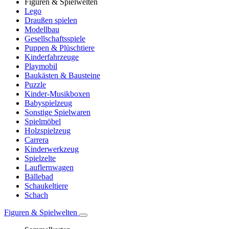
Figuren & Spielwelten
Lego
Draußen spielen
Modellbau
Gesellschaftsspiele
Puppen & Plüschtiere
Kinderfahrzeuge
Playmobil
Baukästen & Bausteine
Puzzle
Kinder-Musikboxen
Babyspielzeug
Sonstige Spielwaren
Spielmöbel
Holzspielzeug
Carrera
Kinderwerkzeug
Spielzelte
Lauflernwagen
Bällebad
Schaukeltiere
Schach
Figuren & Spielwelten