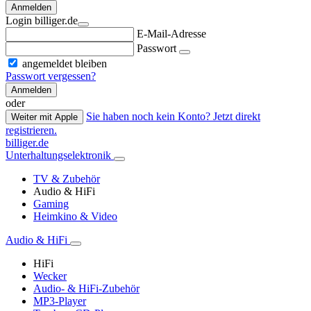
Anmelden
Login billiger.de
E-Mail-Adresse
Passwort
angemeldet bleiben
Passwort vergessen?
Anmelden
oder
Sie haben noch kein Konto? Jetzt direkt
Weiter mit Apple
registrieren.
billiger.de
Unterhaltungselektronik
TV & Zubehör
Audio & HiFi
Gaming
Heimkino & Video
Audio & HiFi
HiFi
Wecker
Audio- & HiFi-Zubehör
MP3-Player