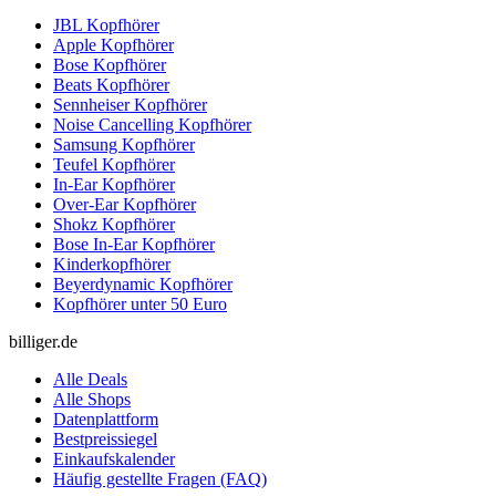
JBL Kopfhörer
Apple Kopfhörer
Bose Kopfhörer
Beats Kopfhörer
Sennheiser Kopfhörer
Noise Cancelling Kopfhörer
Samsung Kopfhörer
Teufel Kopfhörer
In-Ear Kopfhörer
Over-Ear Kopfhörer
Shokz Kopfhörer
Bose In-Ear Kopfhörer
Kinderkopfhörer
Beyerdynamic Kopfhörer
Kopfhörer unter 50 Euro
billiger.de
Alle Deals
Alle Shops
Datenplattform
Bestpreissiegel
Einkaufskalender
Häufig gestellte Fragen (FAQ)