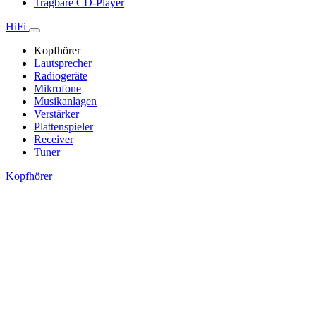
Tragbare CD-Player
HiFi
Kopfhörer
Lautsprecher
Radiogeräte
Mikrofone
Musikanlagen
Verstärker
Plattenspieler
Receiver
Tuner
Kopfhörer