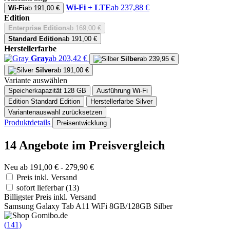
Wi-Fi + LTE
ab 237,88 €
Wi-Fi
ab 191,00 €
Edition
Enterprise Edition
ab 169,00 €
Standard Edition
ab 191,00 €
Herstellerfarbe
Gray
ab 203,42 €
Silber
ab 239,95 €
Silver
ab 191,00 €
Variante auswählen
Speicherkapazität
128 GB
Ausführung
Wi-Fi
Edition
Standard Edition
Herstellerfarbe
Silver
Variantenauswahl zurücksetzen
Produktdetails
Preisentwicklung
14 Angebote im Preisvergleich
Neu ab 191,00 € - 279,90 €
Preis inkl. Versand
sofort lieferbar
(13)
Billigster Preis inkl. Versand
Samsung Galaxy Tab A11 WiFi 8GB/128GB Silber
(141)