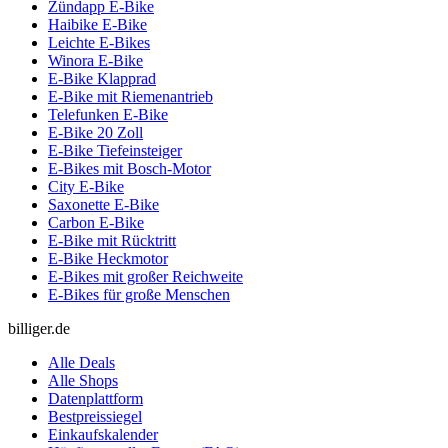
Zündapp E-Bike
Haibike E-Bike
Leichte E-Bikes
Winora E-Bike
E-Bike Klapprad
E-Bike mit Riemenantrieb
Telefunken E-Bike
E-Bike 20 Zoll
E-Bike Tiefeinsteiger
E-Bikes mit Bosch-Motor
City E-Bike
Saxonette E-Bike
Carbon E-Bike
E-Bike mit Rücktritt
E-Bike Heckmotor
E-Bikes mit großer Reichweite
E-Bikes für große Menschen
billiger.de
Alle Deals
Alle Shops
Datenplattform
Bestpreissiegel
Einkaufskalender