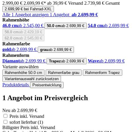
2.999,00 €
2.699,99 €*
ab 39,99 € Versand
2.739,98 € Gesamt
2.699,99 € bei Fahrrad-XXL
Alle 1 Angebot anzeigen
1 Angebot
ab 2.699,99 €
Rahmenhöhe
46.0 cm
ab 2.545,00 €
54.0 cm
ab 2.699,99 €
50.0 cm
ab 2.699,99 €
58.0 cm
ab 2.429,19 €
62.0 cm
ab 2.545,00 €
Rahmenfarbe
gold
ab 2.699,99 €
grau
ab 2.699,99 €
Rahmenform
Diamant
ab 2.699,99 €
Wave
ab 2.699,99 €
Trapez
ab 2.699,99 €
Variante auswählen
Rahmenhöhe
50.0 cm
Rahmenfarbe
grau
Rahmenform
Trapez
Variantenauswahl zurücksetzen
Produktdetails
Preisentwicklung
1 Angebot im Preisvergleich
Neu ab 2.699,99 €
Preis inkl. Versand
sofort lieferbar
(1)
Billigster Preis inkl. Versand