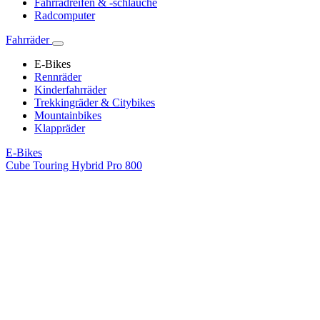
Fahrradreifen & -schläuche
Radcomputer
Fahrräder
E-Bikes
Rennräder
Kinderfahrräder
Trekkingräder & Citybikes
Mountainbikes
Klappräder
E-Bikes
Cube Touring Hybrid Pro 800