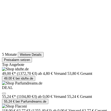
5 Monate
Weitere Details
Preisalarm setzen
Top Angebote
49,00 €*
(1372,70 €/l)
ab 4,80 € Versand
53,80 € Gesamt
49,00 € bei idufte.de
DEAL
55,24 €*
(1104,80 €/l)
ab 0,00 € Versand
55,24 € Gesamt
55,24 € bei Parfumdreams.de
118,00 €
62,77 €*
(1255,40 €/l)
ab 0,00 € Versand
62,77 € Gesamt