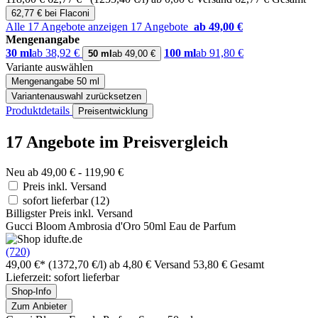
62,77 € bei Flaconi
Alle 17 Angebote anzeigen
17 Angebote
ab 49,00 €
Mengenangabe
30 ml
ab 38,92 €
100 ml
ab 91,80 €
50 ml
ab 49,00 €
Variante auswählen
Mengenangabe
50 ml
Variantenauswahl zurücksetzen
Produktdetails
Preisentwicklung
17 Angebote im Preisvergleich
Neu ab 49,00 € - 119,90 €
Preis inkl. Versand
sofort lieferbar
(12)
Billigster Preis inkl. Versand
Gucci Bloom Ambrosia d'Oro 50ml Eau de Parfum
(720)
49,00 €*
(1372,70 €/l)
ab 4,80 € Versand
53,80 € Gesamt
Lieferzeit: sofort lieferbar
Shop-Info
Zum Anbieter