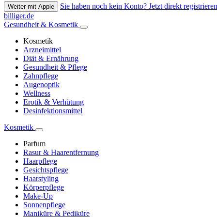
Sie haben noch kein Konto? Jetzt direkt registrieren
Weiter mit Apple
billiger.de
Gesundheit & Kosmetik
Kosmetik
Arzneimittel
Diät & Ernährung
Gesundheit & Pflege
Zahnpflege
Augenoptik
Wellness
Erotik & Verhütung
Desinfektionsmittel
Kosmetik
Parfum
Rasur & Haarentfernung
Haarpflege
Gesichtspflege
Haarstyling
Körperpflege
Make-Up
Sonnenpflege
Maniküre & Pediküre