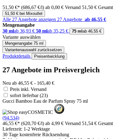
51,50 €*
(686,67 €/l)
ab 0,00 € Versand
51,50 € Gesamt
51,50 € bei Mixoutlet
Alle 27 Angebote anzeigen
27 Angebote
ab 46,55 €
Mengenangabe
30 ml
ab 36,93 €
50 ml
ab 35,25 €
75 ml
ab 46,55 €
Variante auswählen
Mengenangabe
75 ml
Variantenauswahl zurücksetzen
Produktdetails
Preisentwicklung
27 Angebote im Preisvergleich
Neu ab 46,55 € - 165,40 €
Preis inkl. Versand
sofort lieferbar
(23)
Gucci Bamboo Eau de Parfum Spray 75 ml
(94.534)
46,55 €*
(620,70 €/l)
ab 4,99 € Versand
51,54 € Gesamt
Lieferzeit: 1-2 Werktage
30 Tage kostenfreie Rücksendung