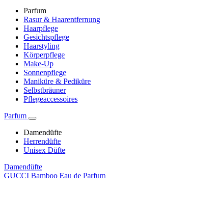
Parfum
Rasur & Haarentfernung
Haarpflege
Gesichtspflege
Haarstyling
Körperpflege
Make-Up
Sonnenpflege
Maniküre & Pediküre
Selbstbräuner
Pflegeaccessoires
Parfum
Damendüfte
Herrendüfte
Unisex Düfte
Damendüfte
GUCCI Bamboo Eau de Parfum