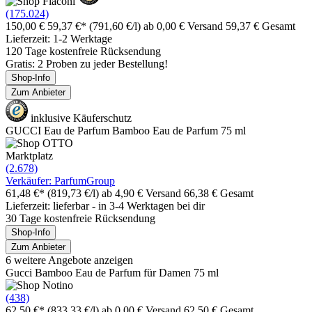
(175.024)
150,00 €
59,37 €*
(791,60 €/l)
ab 0,00 € Versand
59,37 € Gesamt
Lieferzeit: 1-2 Werktage
120 Tage kostenfreie Rücksendung
Gratis: 2 Proben zu jeder Bestellung!
Shop-Info
Zum Anbieter
inklusive Käuferschutz
GUCCI Eau de Parfum Bamboo Eau de Parfum 75 ml
Marktplatz
(2.678)
Verkäufer: ParfumGroup
61,48 €*
(819,73 €/l)
ab 4,90 € Versand
66,38 € Gesamt
Lieferzeit: lieferbar - in 3-4 Werktagen bei dir
30 Tage kostenfreie Rücksendung
Shop-Info
Zum Anbieter
6 weitere Angebote anzeigen
Gucci Bamboo Eau de Parfum für Damen 75 ml
(438)
62,50 €*
(833,33 €/l)
ab 0,00 € Versand
62,50 € Gesamt