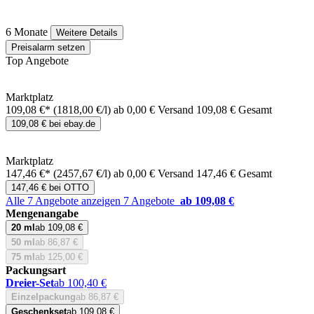
6 Monate
Weitere Details
Preisalarm setzen
Top Angebote
Marktplatz
109,08 €*
(1818,00 €/l)
ab 0,00 € Versand
109,08 € Gesamt
109,08 € bei ebay.de
Marktplatz
147,46 €*
(2457,67 €/l)
ab 0,00 € Versand
147,46 € Gesamt
147,46 € bei OTTO
Alle 7 Angebote anzeigen
7 Angebote
ab 109,08 €
Mengenangabe
20 ml
ab 109,08 €
50 ml
ab 86,87 €
75 ml
ab 125,00 €
Packungsart
Dreier-Set
ab 100,40 €
Einzelpackung
ab 86,87 €
Geschenkset
ab 109,08 €