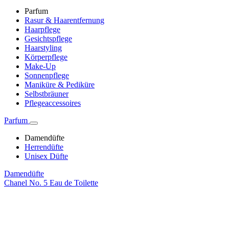
Parfum
Rasur & Haarentfernung
Haarpflege
Gesichtspflege
Haarstyling
Körperpflege
Make-Up
Sonnenpflege
Maniküre & Pediküre
Selbstbräuner
Pflegeaccessoires
Parfum
Damendüfte
Herrendüfte
Unisex Düfte
Damendüfte
Chanel No. 5 Eau de Toilette