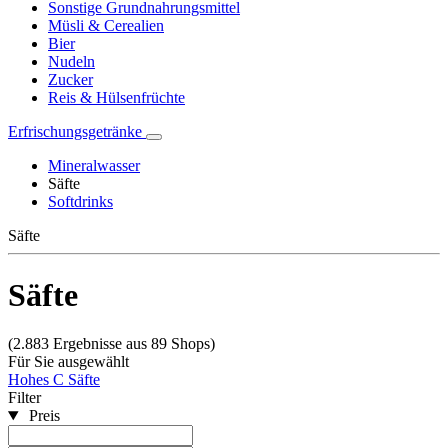
Sonstige Grundnahrungsmittel
Müsli & Cerealien
Bier
Nudeln
Zucker
Reis & Hülsenfrüchte
Erfrischungsgetränke
Mineralwasser
Säfte
Softdrinks
Säfte
Säfte
(2.883 Ergebnisse aus 89 Shops)
Für Sie ausgewählt
Hohes C Säfte
Filter
Preis