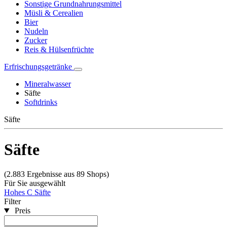
Sonstige Grundnahrungsmittel
Müsli & Cerealien
Bier
Nudeln
Zucker
Reis & Hülsenfrüchte
Erfrischungsgetränke
Mineralwasser
Säfte
Softdrinks
Säfte
Säfte
(2.883 Ergebnisse aus 89 Shops)
Für Sie ausgewählt
Hohes C Säfte
Filter
Preis