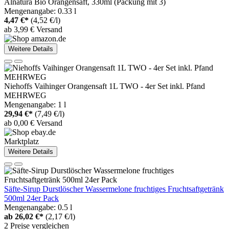
Alnatura Bio Orangensaft, 330ml (Packung mit 3)
Mengenangabe: 0.33 l
4,47 €*
(4,52 €/l)
ab 3,99 € Versand
Weitere Details
Niehoffs Vaihinger Orangensaft 1L TWO - 4er Set inkl. Pfand
MEHRWEG
Mengenangabe: 1 l
29,94 €*
(7,49 €/l)
ab 0,00 € Versand
Marktplatz
Weitere Details
Säfte-Sirup Durstlöscher Wassermelone fruchtiges Fruchtsaftgetränk
500ml 24er Pack
Mengenangabe: 0.5 l
ab
26,02 €*
(2,17 €/l)
2 Preise vergleichen