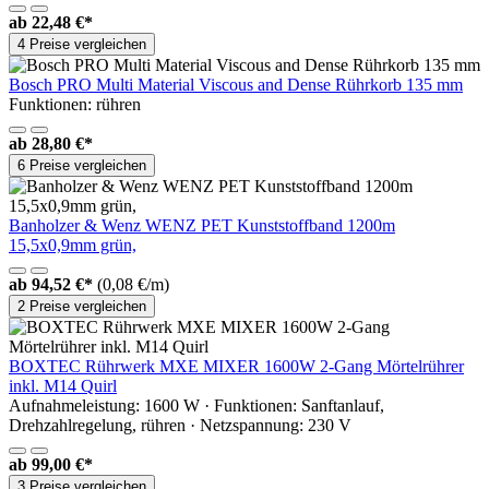
ab
22,48 €*
4 Preise vergleichen
Bosch PRO Multi Material Viscous and Dense Rührkorb 135 mm
Funktionen: rühren
ab
28,80 €*
6 Preise vergleichen
Banholzer & Wenz WENZ PET Kunststoffband 1200m
15,5x0,9mm grün,
ab
94,52 €*
(0,08 €/m)
2 Preise vergleichen
BOXTEC Rührwerk MXE MIXER 1600W 2-Gang Mörtelrührer
inkl. M14 Quirl
Aufnahmeleistung: 1600 W · Funktionen: Sanftanlauf,
Drehzahlregelung, rühren · Netzspannung: 230 V
ab
99,00 €*
3 Preise vergleichen