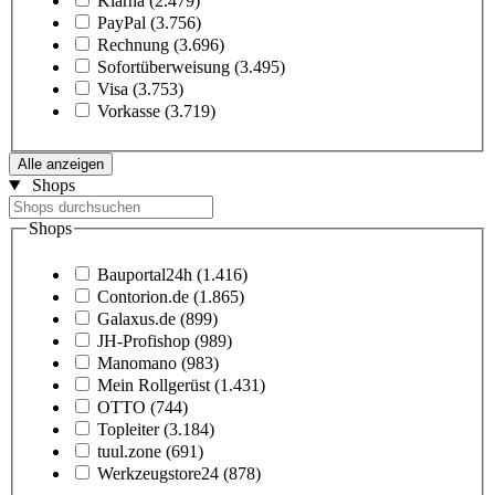
Klarna
(2.479)
PayPal
(3.756)
Rechnung
(3.696)
Sofortüberweisung
(3.495)
Visa
(3.753)
Vorkasse
(3.719)
Alle anzeigen
Shops
Shops
Bauportal24h
(1.416)
Contorion.de
(1.865)
Galaxus.de
(899)
JH-Profishop
(989)
Manomano
(983)
Mein Rollgerüst
(1.431)
OTTO
(744)
Topleiter
(3.184)
tuul.zone
(691)
Werkzeugstore24
(878)